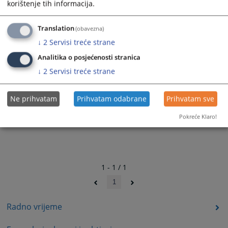
korištenje tih informacija.
Translation
(obavezna)
↓
2
Servisi treće strane
Analitika o posjećenosti stranica
↓
2
Servisi treće strane
Ne prihvatam
Prihvatam odabrane
Prihvatam sve
Pokreće Klaro!
1 - 1 / 1
1
Radno vrijeme