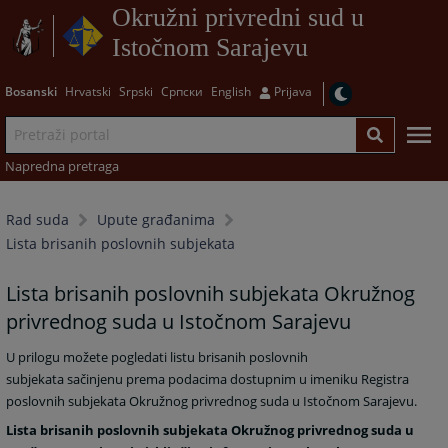
Okružni privredni sud u
Istočnom Sarajevu
Bosanski
Hrvatski
Srpski
Српски
English
Prijava
Napredna pretraga
Rad suda
Upute građanima
Lista brisanih poslovnih subjekata
Lista brisanih poslovnih subjekata Okružnog
privrednog suda u Istočnom Sarajevu
U prilogu možete pogledati listu brisanih poslovnih
subjekata
sačinjenu prema podacima dostupnim u imeniku Registra
poslovnih subjekata Okružnog privrednog suda u Istočnom Sarajevu.
Lista brisanih poslovnih subjekata Okružnog privrednog suda u