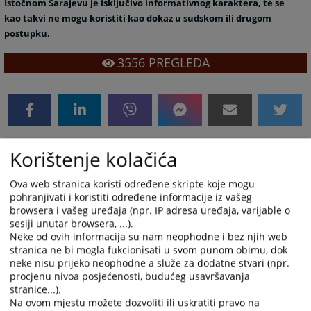
Istočnom Sarajevu je isključivo informativnog karaktera, te se
kao takvi ne mogu koristiti kao dokaz u sudskom ili drugom
postupku.
3556
PREGLEDA
Korištenje kolačića
Prateći dokumenti
Lista brisanih poslovnih subjekata Okružnog
Ova web stranica koristi određene skripte koje mogu
privrednog suda u Istočnom Sarajevu
pohranjivati i koristiti određene informacije iz vašeg
browsera i vašeg uređaja (npr. IP adresa uređaja, varijable o
sesiji unutar browsera, ...).
Neke od ovih informacija su nam neophodne i bez njih web
stranica ne bi mogla fukcionisati u svom punom obimu, dok
neke nisu prijeko neophodne a služe za dodatne stvari (npr.
procjenu nivoa posjećenosti, budućeg usavršavanja
stranice...).
Na ovom mjestu možete dozvoliti ili uskratiti pravo na