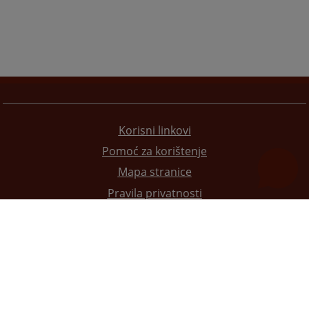
Korisni linkovi
Pomoć za korištenje
Mapa stranice
Pravila privatnosti
Redizajn web stranice je finansirala Evropska unija. Za njen sadržaj isključivo je odgovorno
Visoko sudsko i tužilačko vijeće BiH i ona ne odražava nužno stavove Evropske unije.