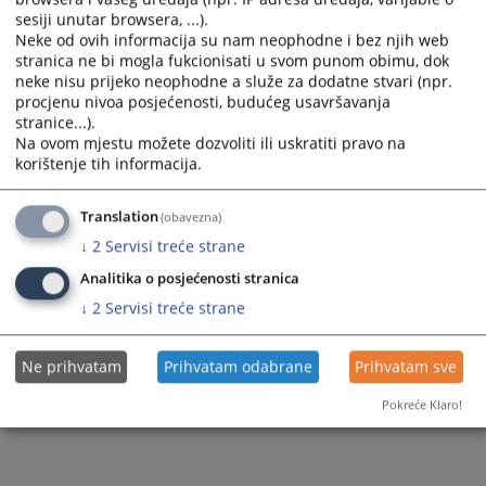
sesiji unutar browsera, ...).
Neke od ovih informacija su nam neophodne i bez njih web
stranica ne bi mogla fukcionisati u svom punom obimu, dok
neke nisu prijeko neophodne a služe za dodatne stvari (npr.
procjenu nivoa posjećenosti, budućeg usavršavanja
stranice...).
Trenutno nema vijesti
Na ovom mjestu možete dozvoliti ili uskratiti pravo na
korištenje tih informacija.
Translation
(obavezna)
↓
2
Servisi treće strane
Analitika o posjećenosti stranica
↓
2
Servisi treće strane
Ne prihvatam
Prihvatam odabrane
Prihvatam sve
Pokreće Klaro!