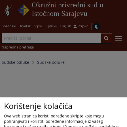
Okružni privredni sud u
Istočnom Sarajevu
Bosanski
Hrvatski
Srpski
Српски
English
Prijava
Napredna pretraga
Sudske odluke
Sudske odluke
Korištenje kolačića
Ova web stranica koristi određene skripte koje mogu
pohranjivati i koristiti određene informacije iz vašeg
browsera i vašeg uređaja (npr. IP adresa uređaja, varijable o