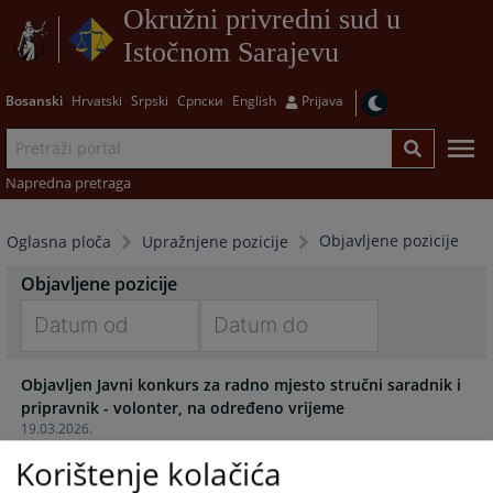
Okružni privredni sud u
Istočnom Sarajevu
Bosanski
Hrvatski
Srpski
Српски
English
Prijava
Napredna pretraga
Objavljene pozicije
Oglasna ploča
Upražnjene pozicije
Objavljene pozicije
Navigate
Navigate
Objavljen Javni konkurs za radno mjesto stručni saradnik i
forward
forward
pripravnik - volonter, na određeno vrijeme
to
to
19.03.2026.
interact
interact
with
with
Korištenje kolačića
the
the