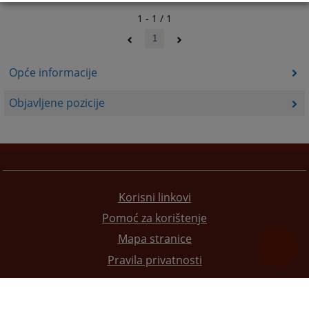
1 - 1 / 1
1
Opće informacije
Objavljene pozicije
Korisni linkovi
Pomoć za korištenje
Mapa stranice
Pravila privatnosti