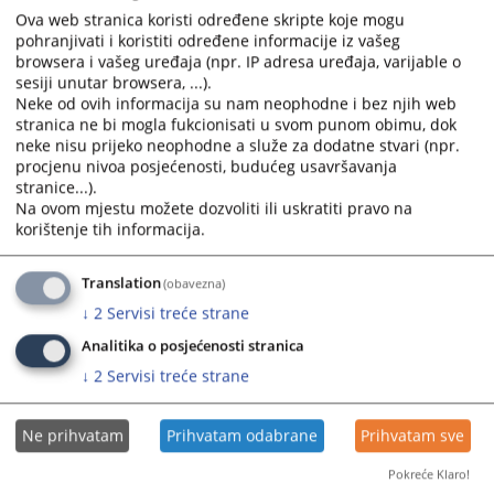
calendar
calendar
Ova web stranica koristi određene skripte koje mogu
and
and
pohranjivati i koristiti određene informacije iz vašeg
select
select
browsera i vašeg uređaja (npr. IP adresa uređaja, varijable o
sesiji unutar browsera, ...).
a
a
Neke od ovih informacija su nam neophodne i bez njih web
date.
date.
stranica ne bi mogla fukcionisati u svom punom obimu, dok
Press
Press
neke nisu prijeko neophodne a služe za dodatne stvari (npr.
the
the
procjenu nivoa posjećenosti, budućeg usavršavanja
question
question
stranice...).
mark
mark
Na ovom mjestu možete dozvoliti ili uskratiti pravo na
korištenje tih informacija.
key
key
to
to
get
get
Translation
(obavezna)
the
the
↓
2
Servisi treće strane
keyboard
keyboard
Analitika o posjećenosti stranica
shortcuts
shortcuts
↓
2
Servisi treće strane
for
for
changing
changing
dates.
dates.
Ne prihvatam
Prihvatam odabrane
Prihvatam sve
Pokreće Klaro!