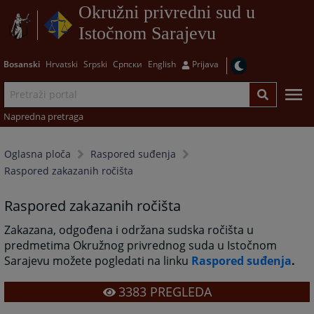
Okružni privredni sud u
Istočnom Sarajevu
Bosanski
Hrvatski
Srpski
Српски
English
Prijava
Napredna pretraga
Oglasna ploča
Raspored suđenja
Raspored zakazanih ročišta
Raspored zakazanih ročišta
Zakazana, odgođena i održana sudska ročišta u
predmetima Okružnog privrednog suda u Istočnom
Sarajevu možete pogledati na linku
Raspored suđenja
.
3383
PREGLEDA