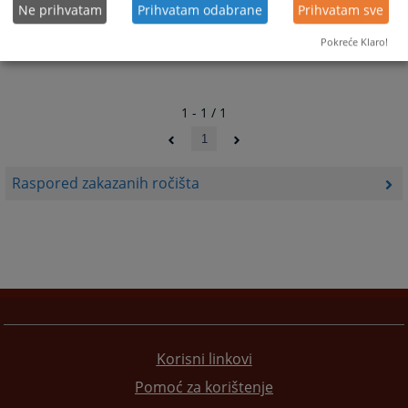
Ne prihvatam
Prihvatam odabrane
Prihvatam sve
Pokreće Klaro!
1 - 1 / 1
1
Raspored zakazanih ročišta
Korisni linkovi
Pomoć za korištenje