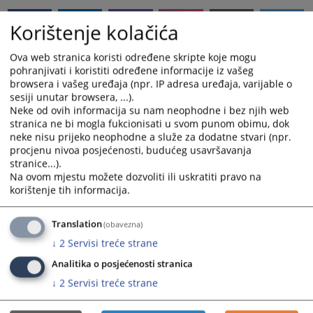
Korištenje kolačića
Ova web stranica koristi određene skripte koje mogu
Linkovi
pohranjivati i koristiti određene informacije iz vašeg
browsera i vašeg uređaja (npr. IP adresa uređaja, varijable o
Raspored suđenja
sesiji unutar browsera, ...).
Neke od ovih informacija su nam neophodne i bez njih web
stranica ne bi mogla fukcionisati u svom punom obimu, dok
neke nisu prijeko neophodne a služe za dodatne stvari (npr.
procjenu nivoa posjećenosti, budućeg usavršavanja
Prateći dokumenti
stranice...).
Na ovom mjestu možete dozvoliti ili uskratiti pravo na
Raspored suđenja 01.08.2025 - 31.08.2025
korištenje tih informacija.
Raspored suđenja 01.09.2025 - 30.09.2025
Raspored suđenja 01.10.2025 - 31.10.2025
Translation
(obavezna)
↓
2
Servisi treće strane
Analitika o posjećenosti stranica
↓
2
Servisi treće strane