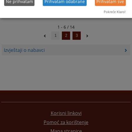
Ne prihvatam
Prihvatam odabrane
Prihvatam sve
Pokreće Klaro!
1 - 6 / 14
1
2
3
Izvještaji o nabavci
Korisni linkovi
Pomoć za korištenje
Mapa stranice