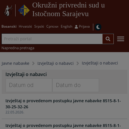
Okružni privredni sud u
Istočnom Sarajevu
Bosanski
Hrvatski
Srpski
Српски
English
Prijava
Napredna pretraga
Izvještaji o nabavci
Javne nabavke
Izvještaji o nabavci
Izvještaji o nabavci
Navigate
Navigate
Izvještaj o provedenom postupku javne nabavke 8515-8-1-
forward
forward
30-25-32-26
to
to
22.05.2026.
interact
interact
with
with
Izvještaj o provedenom postupku javne nabavke 8515-8-1-
the
the