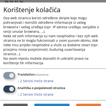
29-25-31-26
calendar
calendar
21.05.2026.
Korištenje kolačića
and
and
select
select
Izvještaj o provedenom postupku javne nabavke 8515-8-1-
Ova web stranica koristi određene skripte koje mogu
a
a
pohranjivati i koristiti određene informacije iz vašeg
48-25-45-25
date.
date.
browsera i vašeg uređaja (npr. IP adresa uređaja, varijable o
29.12.2025.
Press
Press
sesiji unutar browsera, ...).
the
the
Neke od ovih informacija su nam neophodne i bez njih web
Izvještaj o provedenom postupku javne nabavke 8515-8-1-
question
question
stranica ne bi mogla fukcionisati u svom punom obimu, dok
44-25-49-25
mark
mark
neke nisu prijeko neophodne a služe za dodatne stvari (npr.
29.12.2025.
procjenu nivoa posjećenosti, budućeg usavršavanja
key
key
stranice...).
to
to
Na ovom mjestu možete dozvoliti ili uskratiti pravo na
Izvještaj o provedenom postupku javne nabavke 8515-8-1-
get
get
korištenje tih informacija.
2-25-1-24
the
the
24.09.2024.
keyboard
keyboard
Translation
(obavezna)
shortcuts
shortcuts
Izvještaj o provedenom postupku javne nabavke 8515-8-1-
↓
2
Servisi treće strane
for
for
2-25-1/23
changing
changing
Analitika o posjećenosti stranica
29.09.2023.
dates.
dates.
↓
2
Servisi treće strane