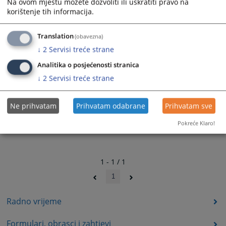
Na ovom mjestu možete dozvoliti ili uskratiti pravo na
korištenje tih informacija.
Translation
(obavezna)
↓
2
Servisi treće strane
Analitika o posjećenosti stranica
↓
2
Servisi treće strane
Ne prihvatam
Prihvatam odabrane
Prihvatam sve
Pokreće Klaro!
1 - 1 / 1
1
Radno vrijeme
Formulari, obrasci i zahtjevi