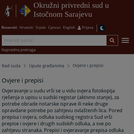
Okružni privredni sud u
Istočnom Sarajevu
Bosanski
Hrvatski
Srpski
Српски
English
Prijava
Napredna pretraga
Ovjere i prepisi
Rad suda
Upute građanima
Ovjere i prepisi
Ovjeravanje u sudu vrši se u vidu ovjera fotokopija
rješenja o upisu u sudski registar (aktivno stanje), za
potrebe obrade notarske isprave ili neke druge
opravdane potrebe po zahtjevu ovlaštenih lica. Pored
prepisa i ovjera, odluka sudskog registra Sud vrši
prepise i ovjere i drugih sudskih odluka, a sve po
zahtjevu stranaka. Prepisi i ovjeravanje prepisa odluka