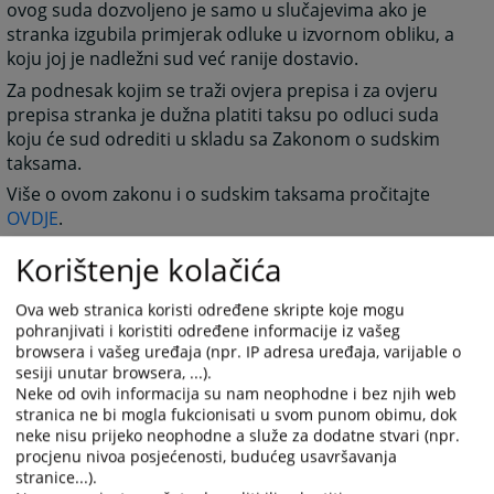
ovog suda dozvoljeno je samo u slučajevima ako je
stranka izgubila primjerak odluke u izvornom obliku, a
koju joj je nadležni sud već ranije dostavio.
Za podnesak kojim se traži ovjera prepisa i za ovjeru
prepisa stranka je dužna platiti taksu po odluci suda
koju će sud odrediti u skladu sa Zakonom o sudskim
taksama.
Više o ovom zakonu i o sudskim taksama pročitajte
OVDJE
.
Korištenje kolačića
2104
PREGLEDA
Ova web stranica koristi određene skripte koje mogu
pohranjivati i koristiti određene informacije iz vašeg
browsera i vašeg uređaja (npr. IP adresa uređaja, varijable o
sesiji unutar browsera, ...).
Neke od ovih informacija su nam neophodne i bez njih web
stranica ne bi mogla fukcionisati u svom punom obimu, dok
neke nisu prijeko neophodne a služe za dodatne stvari (npr.
procjenu nivoa posjećenosti, budućeg usavršavanja
stranice...).