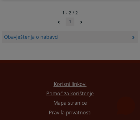
1 - 2 / 2
1
Obavještenja o nabavci
Korisni linkovi
Pomoć za korištenje
Mapa stranice
Pravila privatnosti