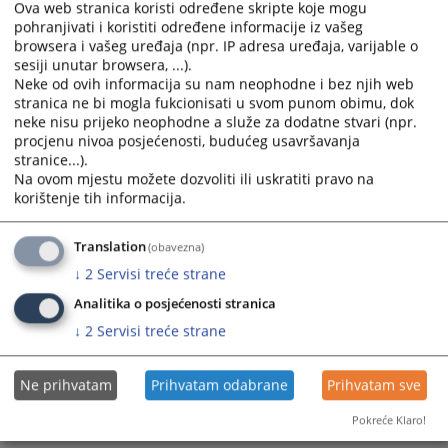
Ova web stranica koristi određene skripte koje mogu
Javni poziv za nabavku poštanskih usluga za 2026/2027
the
the
pohranjivati i koristiti određene informacije iz vašeg
godinu
calendar
calendar
browsera i vašeg uređaja (npr. IP adresa uređaja, varijable o
27.02.2026.
and
and
sesiji unutar browsera, ...).
select
select
Neke od ovih informacija su nam neophodne i bez njih web
a
a
stranica ne bi mogla fukcionisati u svom punom obimu, dok
neke nisu prijeko neophodne a služe za dodatne stvari (npr.
date.
date.
procjenu nivoa posjećenosti, budućeg usavršavanja
Press
Press
stranice...).
the
the
Na ovom mjestu možete dozvoliti ili uskratiti pravo na
question
question
korištenje tih informacija.
mark
mark
key
key
Translation
(obavezna)
to
to
↓
2
Servisi treće strane
get
get
the
the
Analitika o posjećenosti stranica
keyboard
keyboard
↓
2
Servisi treće strane
shortcuts
shortcuts
for
for
Ne prihvatam
Prihvatam odabrane
Prihvatam sve
changing
changing
dates.
dates.
Pokreće Klaro!