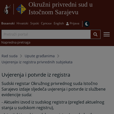
Okružni privredni sud u
Istočnom Sarajevu
Bosanski
Hrvatski
Srpski
Српски
English
Prijava
Napredna pretraga
Rad suda
Upute građanima
Uvjerenja iz registra privrednih subjekata
Uvjerenja i potvrde iz registra
Sudski registar Okružnog privrednog suda Istočno
Sarajevo izdaje sljedeča uvjerenja i potvrde iz službene
evidencije suda:
- Aktuelni izvod iz sudskog registra (pregled aktuelnog
stanja u sudskom registru),