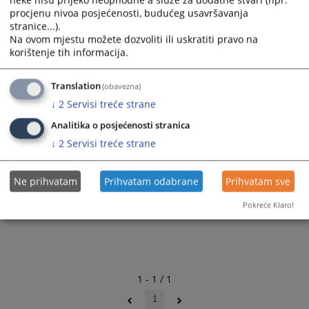
procjenu nivoa posjećenosti, budućeg usavršavanja
stranice...).
Na ovom mjestu možete dozvoliti ili uskratiti pravo na
korištenje tih informacija.
Translation
(obavezna)
↓
2
Servisi treće strane
Analitika o posjećenosti stranica
↓
2
Servisi treće strane
Ne prihvatam
Prihvatam odabrane
Prihvatam sve
Pokreće Klaro!
1 - 1 / 1
1