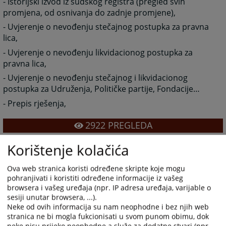
- Istorijski izvod iz sudskog registra (pregled svih
promjena, od osnivanja do zadnje promjene),
- Uvjerenje o nevođenju stečajnog postupka za pravna
lica,
- Uvjerenje o nevođenju likvidacionog postupka za
pravna lica,
- Uvjerenje o nevođenju stečajnog i likvidacionog
postupka za Udruženja, Političke partije, Fondacije…
- Prepis rješenja,
2922
PREGLEDA
Korištenje kolačića
Ova web stranica koristi određene skripte koje mogu
pohranjivati i koristiti određene informacije iz vašeg
browsera i vašeg uređaja (npr. IP adresa uređaja, varijable o
Linkovi
sesiji unutar browsera, ...).
Neke od ovih informacija su nam neophodne i bez njih web
Preuzmite formulare ovdje
stranica ne bi mogla fukcionisati u svom punom obimu, dok
neke nisu prijeko neophodne a služe za dodatne stvari (npr.