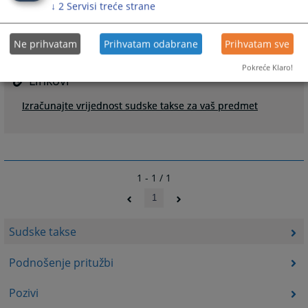
↓
2
Servisi treće strane
Ne prihvatam
Prihvatam odabrane
Prihvatam sve
Pokreće Klaro!
Linkovi
Izračunajte vrijednost sudske takse za vaš predmet
1 - 1 / 1
1
Sudske takse
Podnošenje pritužbi
Pozivi