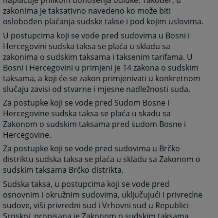
naplaćuje prilikom donošenja odluke. Također, u
zakonima je taksativno navedeno ko može biti
oslobođen plaćanja sudske takse i pod kojim uslovima.
U postupcima koji se vode pred sudovima u Bosni i
Hercegovini sudska taksa se plaća u skladu sa
zakonima o sudskim taksama i taksenim tarifama. U
Bosni i Hercegovini u primjeni je 14 zakona o sudskim
taksama, a koji će se zakon primjenivati u konkretnom
slučaju zavisi od stvarne i mjesne nadležnosti suda.
Za postupke koji se vode pred Sudom Bosne i
Hercegovine sudska taksa se plaća u skadu sa
Zakonom o sudskim taksama pred sudom Bosne i
Hercegovine.
Za postupke koji se vode pred sudovima u Brčko
distriktu sudska taksa se plaća u skladu sa Zakonom o
sudskim taksama Brčko distrikta.
Sudska taksa, u postupcima koji se vode pred
osnovnim i okružnim sudovima, uključujući i privredne
sudove, viši privredni sud i Vrhovni sud u Republici
Srpskoj, propisana je Zakonom o sudskim taksama