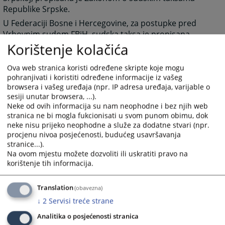
Republike Srpske.
U Federaciji Bosne i Hercegovine, za postupke pred
Vrhovnim sudom FBiH, sudska taksa je propisana
Zakonom o sudskim taksama pred vrhovnim sudom
Korištenje kolačića
Federacije BiH, dok za postupke koji se vode pred
općinskim i kantonalnim sudovima primjenjuju se
Ova web stranica koristi određene skripte koje mogu
pohranjivati i koristiti određene informacije iz vašeg
kantonalni zakoni o sudskim taksama prema sjedištu
browsera i vašeg uređaja (npr. IP adresa uređaja, varijable o
suda.
sesiji unutar browsera, ...).
Sudske takse u postupcima pred Okružnim privrednim
Neke od ovih informacija su nam neophodne i bez njih web
sudom Istočno Sarajevo plaćaju se u skladu sa
stranica ne bi mogla fukcionisati u svom punom obimu, dok
neke nisu prijeko neophodne a služe za dodatne stvari (npr.
odredbama Zakona o sudskim taksama (službeni
procjenu nivoa posjećenosti, budućeg usavršavanja
glasnik RS br.73/08), kao i Taksenih tarifa koje su njegov
stranice...).
sastavni dio.
Na ovom mjestu možete dozvoliti ili uskratiti pravo na
Takođe možete i zračunati taksu uz pomoć Kalkulatora
korištenje tih informacija.
takse u prilogu desno. Kalkulator taksi je informativnog
karaktera i ne mora nužno predstavljati stvaran iznos
Translation
(obavezna)
takse predviđen važećim zakonom o sudskim taksama.
↓
2
Servisi treće strane
3032
PREGLEDA
Analitika o posjećenosti stranica