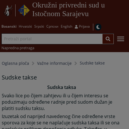
Okružni privredni sud u
Istočnom Sarajevu
Bosanski
Hrvatski
Srpski
Српски
English
Prijava
Napredna pretraga
Sudske takse
Oglasna ploča
Važne informacije
Sudske takse
Sudska taksa
Svako lice po čijem zahtjevu ili u čijem interesu se
poduzimaju određene radnje pred sudom dužan je
platiti sudsku taksu.
Izuzetak od naprijed navedenog čine određene vrste
sporova za koje se ne naplaćuje sudska taksa ili se ona