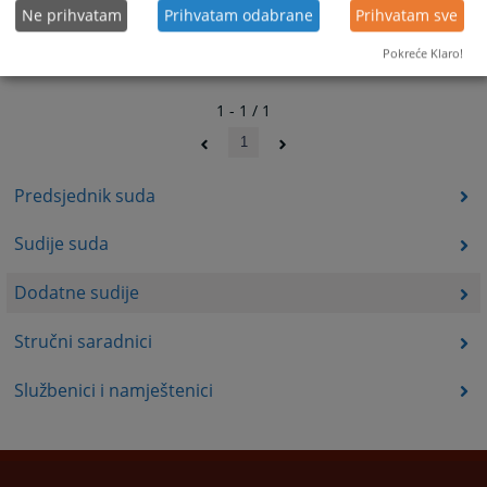
Ne prihvatam
Prihvatam odabrane
Prihvatam sve
Pokreće Klaro!
1 - 1 / 1
1
Predsjednik suda
Sudije suda
Dodatne sudije
Stručni saradnici
Službenici i namještenici