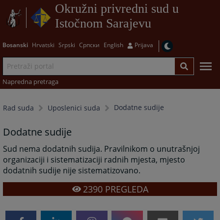
Okružni privredni sud u
Istočnom Sarajevu
Bosanski
Hrvatski
Srpski
Српски
English
Prijava
Napredna pretraga
Dodatne sudije
Rad suda
Uposlenici suda
Dodatne sudije
Sud nema dodatnih sudija. Pravilnikom o unutrašnjoj
organizaciji i sistematizaciji radnih mjesta, mjesto
dodatnih sudije nije sistematizovano.
2390
PREGLEDA