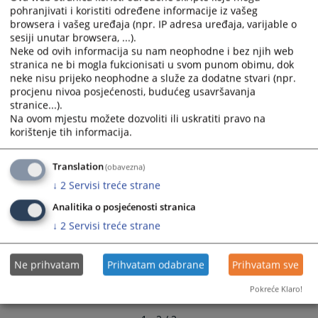
predstavnik ugovornog organa ili s njim povezane osobe u
and
and
pohranjivati i koristiti određene informacije iz vašeg
sukobu interesa
browsera i vašeg uređaja (npr. IP adresa uređaja, varijable o
select
select
27.01.2026.
sesiji unutar browsera, ...).
a
a
Neke od ovih informacija su nam neophodne i bez njih web
date.
date.
stranica ne bi mogla fukcionisati u svom punom obimu, dok
Press
Press
neke nisu prijeko neophodne a služe za dodatne stvari (npr.
the
the
procjenu nivoa posjećenosti, budućeg usavršavanja
question
question
stranice...).
Na ovom mjestu možete dozvoliti ili uskratiti pravo na
mark
mark
korištenje tih informacija.
key
key
to
to
get
get
Translation
(obavezna)
the
the
↓
2
Servisi treće strane
keyboard
keyboard
Analitika o posjećenosti stranica
shortcuts
shortcuts
↓
2
Servisi treće strane
for
for
changing
changing
dates.
dates.
Ne prihvatam
Prihvatam odabrane
Prihvatam sve
Pokreće Klaro!