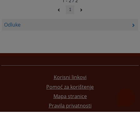
1 - 2 / 2
1
Odluke
Korisni linkovi
Pomoć za korištenje
Mapa stranice
Pravila privatnosti