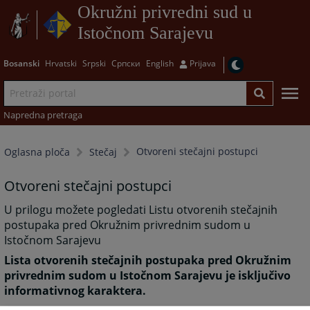
Okružni privredni sud u
Istočnom Sarajevu
Bosanski
Hrvatski
Srpski
Српски
English
Prijava
Napredna pretraga
Otvoreni stečajni postupci
Oglasna ploča
Stečaj
Otvoreni stečajni postupci
U prilogu možete pogledati Listu otvorenih stečajnih
postupaka pred Okružnim privrednim sudom u
Istočnom Sarajevu
Lista otvorenih stečajnih postupaka pred Okružnim
privrednim sudom u Istočnom Sarajevu je isključivo
informativnog karaktera.