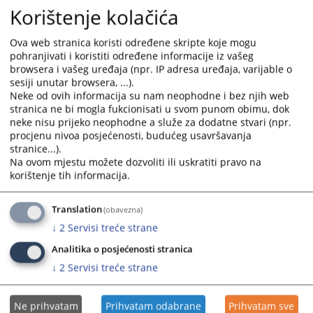
2409
PREGLEDA
Korištenje kolačića
Ova web stranica koristi određene skripte koje mogu
pohranjivati i koristiti određene informacije iz vašeg
browsera i vašeg uređaja (npr. IP adresa uređaja, varijable o
sesiji unutar browsera, ...).
Neke od ovih informacija su nam neophodne i bez njih web
Prateći dokumenti
stranica ne bi mogla fukcionisati u svom punom obimu, dok
neke nisu prijeko neophodne a služe za dodatne stvari (npr.
Otvoreni stečajni postupci
procjenu nivoa posjećenosti, budućeg usavršavanja
stranice...).
Na ovom mjestu možete dozvoliti ili uskratiti pravo na
korištenje tih informacija.
Translation
(obavezna)
↓
2
Servisi treće strane
Analitika o posjećenosti stranica
↓
2
Servisi treće strane
Ne prihvatam
Prihvatam odabrane
Prihvatam sve