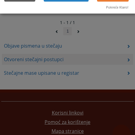
Pokreće Klaro!
1 - 1 / 1
1
Objave pismena u stečaju
Otvoreni stečajni postupci
Stečajne mase upisane u registar
Korisni linkovi
Pomoć za korištenje
Mapa stranice