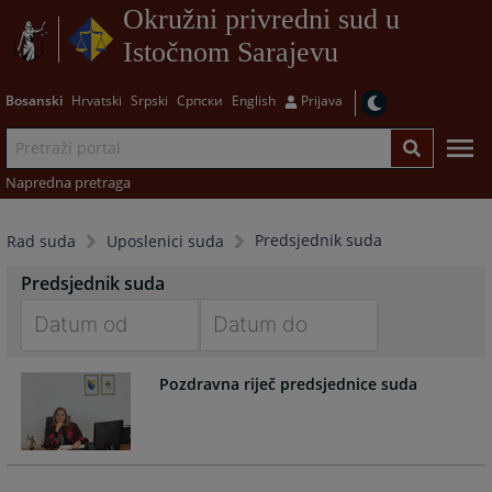
Okružni privredni sud u
Istočnom Sarajevu
Bosanski
Hrvatski
Srpski
Српски
English
Prijava
Napredna pretraga
Predsjednik suda
Rad suda
Uposlenici suda
Predsjednik suda
Navigate
Navigate
Pozdravna riječ predsjednice suda
forward
forward
to
to
interact
interact
with
with
the
the