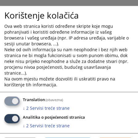
calendar
calendar
and
and
Korištenje kolačića
select
select
a
a
Ova web stranica koristi određene skripte koje mogu
date.
date.
pohranjivati i koristiti određene informacije iz vašeg
Press
Press
browsera i vašeg uređaja (npr. IP adresa uređaja, varijable o
sesiji unutar browsera, ...).
the
the
Neke od ovih informacija su nam neophodne i bez njih web
question
question
stranica ne bi mogla fukcionisati u svom punom obimu, dok
mark
mark
neke nisu prijeko neophodne a služe za dodatne stvari (npr.
key
key
procjenu nivoa posjećenosti, budućeg usavršavanja
to
to
stranice...).
get
get
Na ovom mjestu možete dozvoliti ili uskratiti pravo na
korištenje tih informacija.
the
the
keyboard
keyboard
shortcuts
shortcuts
Translation
(obavezna)
for
for
↓
2
Servisi treće strane
changing
changing
Analitika o posjećenosti stranica
dates.
dates.
↓
2
Servisi treće strane