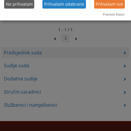
Ne prihvatam
Prihvatam odabrane
Prihvatam sve
Pokreće Klaro!
1 - 1 / 1
1
Predsjednik suda
Sudije suda
Dodatne sudije
Stručni saradnici
Službenici i namještenici