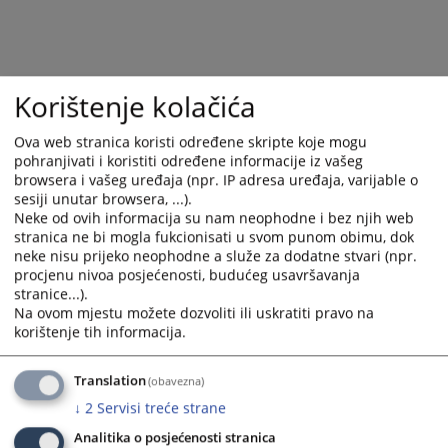
the
the
calendar
calendar
and
and
select
select
Korištenje kolačića
a
a
date.
date.
Ova web stranica koristi određene skripte koje mogu
Press
Press
pohranjivati i koristiti određene informacije iz vašeg
the
the
browsera i vašeg uređaja (npr. IP adresa uređaja, varijable o
question
question
sesiji unutar browsera, ...).
mark
mark
Neke od ovih informacija su nam neophodne i bez njih web
key
key
stranica ne bi mogla fukcionisati u svom punom obimu, dok
neke nisu prijeko neophodne a služe za dodatne stvari (npr.
to
to
procjenu nivoa posjećenosti, budućeg usavršavanja
get
get
stranice...).
the
the
Na ovom mjestu možete dozvoliti ili uskratiti pravo na
keyboard
keyboard
korištenje tih informacija.
shortcuts
shortcuts
for
for
Translation
(obavezna)
changing
changing
↓
2
Servisi treće strane
dates.
dates.
Analitika o posjećenosti stranica