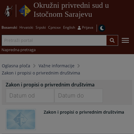
Okružni privredni sud u
Istočnom Sarajevu
Bosanski
Hrvatski
Srpski
Српски
English
Prijava
Napredna pretraga
Oglasna ploča
Važne informacije
Zakon i propisi o privrednim društvima
Zakon i propisi o privrednim društvima
Navigate
Navigate
Zakon i propisi o privrednim društvima
forward
forward
to
to
interact
interact
with
with