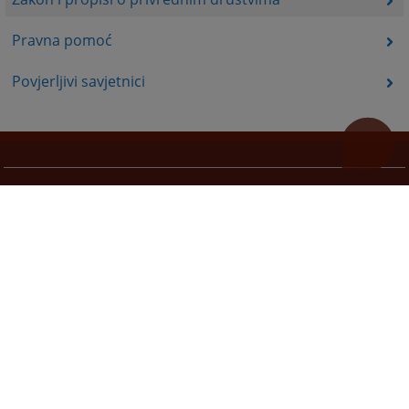
Pravna pomoć
Povjerljivi savjetnici
Korisni linkovi
Pomoć za korištenje
Mapa stranice
Pravila privatnosti
Redizajn web stranice je finansirala Evropska unija. Za njen sadržaj isključivo je odgovorno
Visoko sudsko i tužilačko vijeće BiH i ona ne odražava nužno stavove Evropske unije.