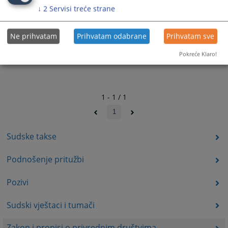
↓
2
Servisi treće strane
Ne prihvatam
Prihvatam odabrane
Prihvatam sve
Pokreće Klaro!
1 - 1 / 1
1
Sudske takse
Podnošenje pritužbi
Pozivi
Sudski vještaci i tumači
Zakon i propisi o privrednim društvima