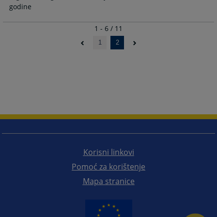
godine
1 - 6 / 11
1
2
Korisni linkovi
Pomoć za korištenje
Mapa stranice