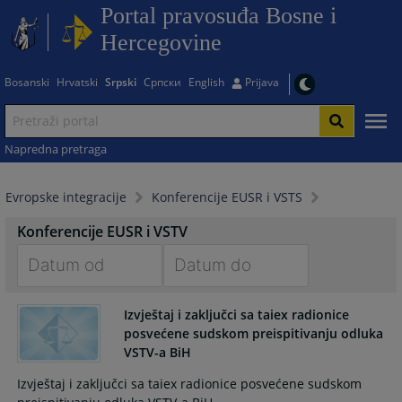
Portal pravosuđa Bosne i
Hercegovine
Bosanski
Hrvatski
Srpski
Српски
English
Prijava
Napredna pretraga
Evropske integracije
Konferencije EUSR i VSTS
Konferencije EUSR i VSTV
Navigate
Navigate
forward
forward
Izvještaj i zaključci sa taiex radionice
posvećene sudskom preispitivanju odluka
to
to
VSTV-a BiH
interact
interact
with
with
Izvještaj i zaključci sa taiex radionice posvećene sudskom
the
the