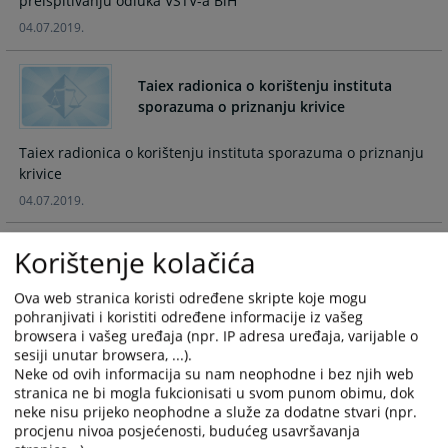
preispitivanju odluka VSTV-a BiH
calendar
calendar
04.07.2019.
and
and
select
select
a
a
Taiex radionica o korištenju instituta
date.
date.
sporazuma o priznanju krivice
Press
Press
the
the
Taiex radionica o korištenju instituta sporazuma o priznanju
question
question
krivice
mark
mark
04.07.2019.
key
key
to
to
Korištenje kolačića
get
get
Parlamentarna skupština Vijeća Evrope -
the
the
Rezolucija 2245 (2018)
keyboard
keyboard
Ova web stranica koristi određene skripte koje mogu
pohranjivati i koristiti određene informacije iz vašeg
shortcuts
shortcuts
Parlamentarna skupština Vijeća Evrope - Rezolucija 2245
browsera i vašeg uređaja (npr. IP adresa uređaja, varijable o
for
for
(2018)
sesiji unutar browsera, ...).
changing
changing
04.07.2019.
Neke od ovih informacija su nam neophodne i bez njih web
dates.
dates.
stranica ne bi mogla fukcionisati u svom punom obimu, dok
neke nisu prijeko neophodne a služe za dodatne stvari (npr.
Zaključci konferencije „Pravosuđe –
procjenu nivoa posjećenosti, budućeg usavršavanja
trenutno stanje i perspektiva“ održane 5. i