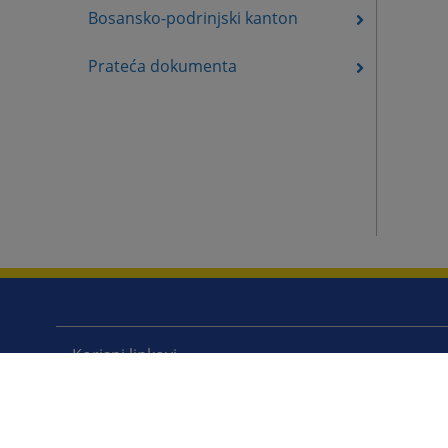
Bosansko-podrinjski kanton
Prateća dokumenta
Korisni linkovi
Pomoć za korištenje
Mapa stranice