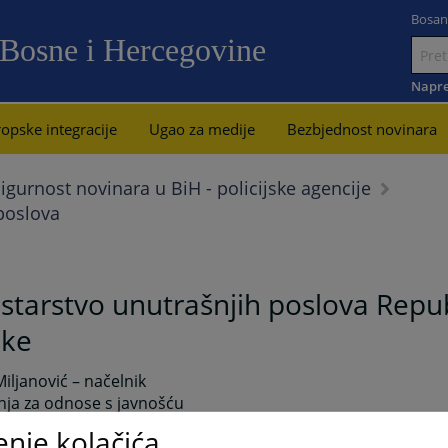
Bosan
 Bosne i Hercegovine
Idi
na
Napre
sadržaj
opske integracije
Ugao za medije
Bezbjednost novinara
igurnost novinara u BiH - policijske agencije
 poslova
starstvo unutrašnjih poslova Repu
ske
iljanović – načelnik
nja za odnose s javnošću
mirna.miljanovic@mup.vladars.rs
enje kolačića