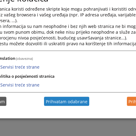
1 338 481
nica koristi određene skripte koje mogu pohranjivati i koristiti od
66 240 018
iz vašeg browsera i vašeg uređaja (npr. IP adresa uređaja, varijable 
era, ...).
h informacija su nam neophodne i bez njih web stranica ne bi mog
i u svom punom obimu, dok neke nisu prijeko neophodne a služe z
 procjenu nivoa posjećenosti, budućeg usavršavanja stranice...).
tu možete dozvoliti ili uskratiti pravo na korištenje tih informacija
nslation
(obavezna)
Servisi treće strane
litika o posjećenosti stranica
Servisi treće strane
tam
Prihvatam odabrane
Pri