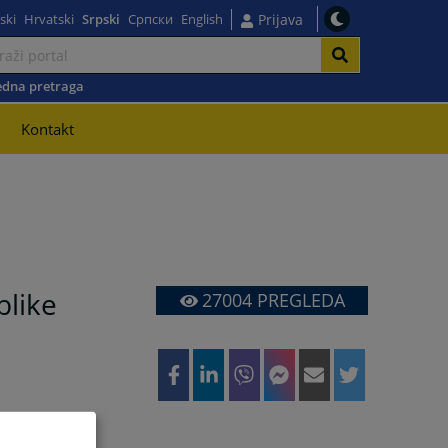
ski
Hrvatski
Srpski
Српски
English
Prijava
dna pretraga
Kontakt
blike
27004
PREGLEDA