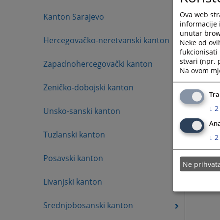
tel: 05
Ova web stra
Kanton Sarajevo
mob: 0
informacije 
unutar brows
Hercegovačko-neretvanski kanton
Neke od ovi
fukcionisat
stvari (npr.
Zapadnohercegovački kanton
Na ovom mjes
Zeničko-dobojski kanton
Tra
↓
2
Unsko-sanski kanton
Ana
Tuzlanski kanton
↓
2
Posavski kanton
Ne prihva
Livanjski kanton
Srednjobosanski kanton