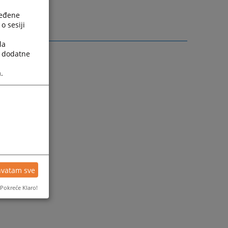
ređene
o sesiji
la
a dodatne
.
hvatam sve
Pokreće Klaro!