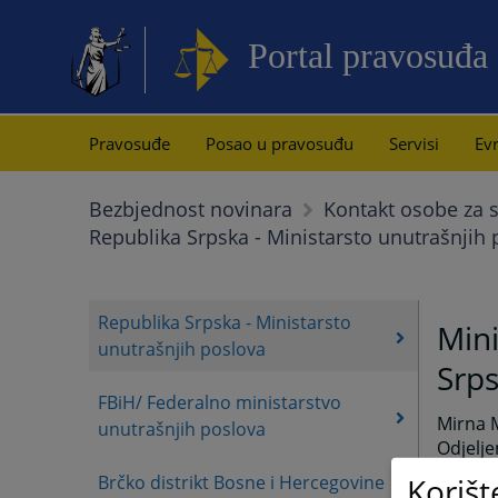
Portal pravosuđa
Pravosuđe
Posao u pravosuđu
Servisi
Evr
Bezbjednost novinara
Kontakt osobe za s
Republika Srpska - Ministarsto unutrašnjih
Republika Srpska - Ministarsto
Mini
unutrašnjih poslova
Srp
FBiH/ Federalno ministarstvo
Mirna M
unutrašnjih poslova
Odjelje
email:
Korišt
Brčko distrikt Bosne i Hercegovine