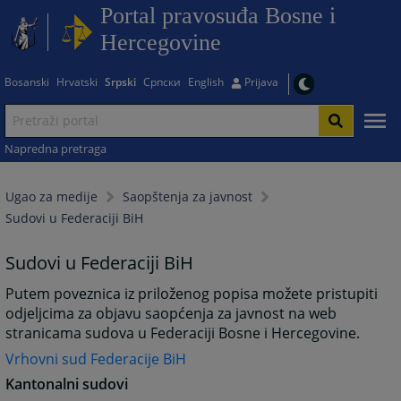
Portal pravosuđa Bosne i
Hercegovine
Bosanski
Hrvatski
Srpski
Српски
English
Prijava
Napredna pretraga
Ugao za medije
Saopštenja za javnost
Sudovi u Federaciji BiH
Sudovi u Federaciji BiH
Putem poveznica iz priloženog popisa možete pristupiti
odjeljcima za objavu saopćenja za javnost na web
stranicama sudova u Federaciji Bosne i Hercegovine.
Vrhovni sud Federacije BiH
Kantonalni sudovi