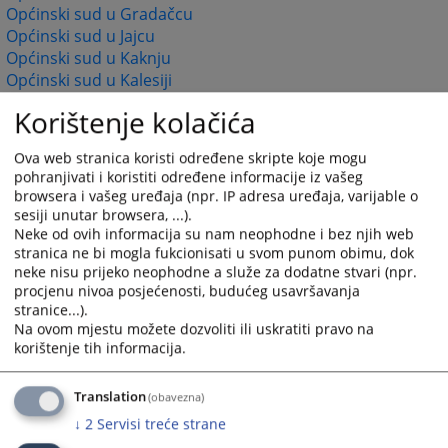
Općinski sud u Gradačcu
Općinski sud u Jajcu
Općinski sud u Kaknju
Općinski sud u Kalesiji
Općinski sud u Kiseljaku
Korištenje kolačića
Općinski sud u Konjicu
Općinski sud u Livnu
Ova web stranica koristi određene skripte koje mogu
Općinski sud u Lukavcu
pohranjivati i koristiti određene informacije iz vašeg
Općinski sud u Ljubuškom
browsera i vašeg uređaja (npr. IP adresa uređaja, varijable o
Općinski sud u Mostaru
sesiji unutar browsera, ...).
Općinski sud u Orašju
Neke od ovih informacija su nam neophodne i bez njih web
stranica ne bi mogla fukcionisati u svom punom obimu, dok
Općinski sud u Sanskom Mostu
neke nisu prijeko neophodne a služe za dodatne stvari (npr.
Općinski sud u Širokom Brijegu
procjenu nivoa posjećenosti, budućeg usavršavanja
Općinski sud u Tešnju
stranice...).
Općinski sud u Travniku
Na ovom mjestu možete dozvoliti ili uskratiti pravo na
Općinski sud u Tuzli
korištenje tih informacija.
Općinski sud u Velikoj Kladuši
Općinski sud u Visokom
Translation
(obavezna)
Općinski sud u Zavidovićima
↓
2
Servisi treće strane
Općinski sud u Zenici