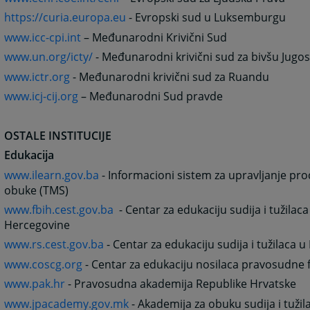
https://curia.europa.eu
- Evropski sud u Luksemburgu
www.icc-cpi.int
– Međunarodni Krivični Sud
www.un.org/icty/
- Međunarodni krivični sud za bivšu Jugos
www.ictr.org
- Međunarodni krivični sud za Ruandu
www.icj-cij.org
– Međunarodni Sud pravde
OSTALE INSTITUCIJE
Edukacija
www.ilearn.gov.ba
- Informacioni sistem za upravljanje pr
obuke (TMS)
www.fbih.cest.gov.ba
- Centar za edukaciju sudija i tužilaca
Hercegovine
www.rs.cest.gov.ba
- Centar za edukaciju sudija i tužilaca u
www.coscg.org
- Centar za edukaciju nosilaca pravosudne 
www.pak.hr
- Pravosudna akademija Republike Hrvatske
www.jpacademy.gov.mk
- Akademija za obuku sudija i tuži