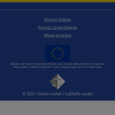
Korisni linkovi
Pomoć za korištenje
Mapa stranice
Redizajn web stranice je finansirala Evropska unija. Za njen sadržaj isključivo je odgovorno
Visoko sudsko i tužilačko vijeće BiH i ona ne odražava nužno stavove Evropske unije.
© 2021
Visoki sudski i tužilački savjet