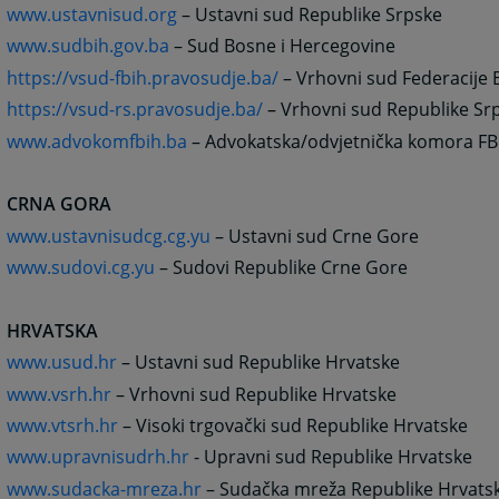
www.ustavnisud.org
– Ustavni sud Republike Srpske
www.sudbih.gov.ba
– Sud Bosne i Hercegovine
https://vsud-fbih.pravosudje.ba/
– Vrhovni sud Federacije 
https://vsud-rs.pravosudje.ba/
–
Vrhovni sud Republike Sr
www.advokomfbih.ba
– Advokatska/odvjetnička komora FB
CRNA GORA
www.ustavnisudcg.cg.yu
– Ustavni sud Crne Gore
www.sudovi.cg.yu
– Sudovi Republike Crne Gore
HRVATSKA
www.usud.hr
– Ustavni sud Republike Hrvatske
www.vsrh.hr
– Vrhovni sud Republike Hrvatske
www.vtsrh.hr
– Visoki trgovački sud Republike Hrvatske
www.upravnisudrh.hr
- Upravni sud Republike Hrvatske
www.sudacka-mreza.hr
– Sudačka mreža Republike Hrvats