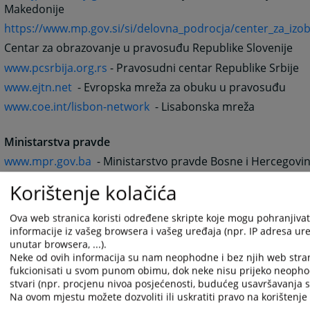
Makedonije
https://www.mp.gov.si/si/delovna_podrocja/center_za_izo
Centar za obrazovanje u pravosuđu Republike Slovenije
www.pcsrbija.org.rs
- Pravosudni centar Republike Srbije
www.ejtn.net
- Evropska mreža za obuku u pravosuđu
www.coe.int/lisbon-network
- Lisabonska mreža
Ministarstva pravde
www.mpr.gov.ba
- Ministarstvo pravde Bosne i Hercegovi
www.gov.me
- Ministarstvo pravde Crne Gore
Korištenje kolačića
www.pravosudje.hr/default.asp
- Ministarstvo pravosuđa 
Ova web stranica koristi određene skripte koje mogu pohranjivati
www.pravda.gov.mk
- Ministarstvo pravde Republike Make
informacije iz vašeg browsera i vašeg uređaja (npr. IP adresa uređ
www.mp.gov.si
- Ministarstvo za pravosuđe Republike Slov
unutar browsera, ...).
Neke od ovih informacija su nam neophodne i bez njih web stra
www.mpravde.sr.gov.yu
- Ministarstvo pravde Republike S
fukcionisati u svom punom obimu, dok neke nisu prijeko neopho
stvari (npr. procjenu nivoa posjećenosti, budućeg usavršavanja st
Sudska i tužilačka vijeća
Na ovom mjestu možete dozvoliti ili uskratiti pravo na korištenje 