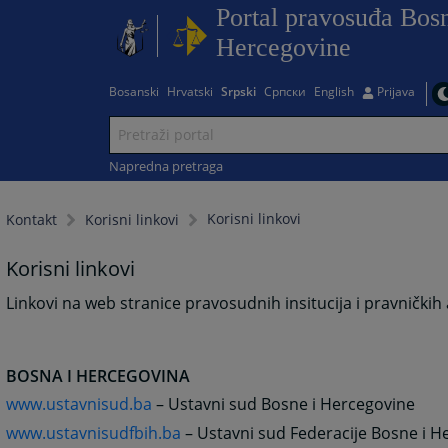
Portal pravosuđa Bosn
Hercegovine
Bosanski
Hrvatski
Srpski
Српски
English
Prijava
Napredna pretraga
Korisni linkovi
Kontakt
Korisni linkovi
Korisni linkovi
Linkovi na web stranice pravosudnih insitucija i pravničkih as
BOSNA I HERCEGOVINA
www.ustavnisud.ba
– Ustavni sud Bosne i Hercegovine
www.ustavnisudfbih.ba
– Ustavni sud Federacije Bosne i H