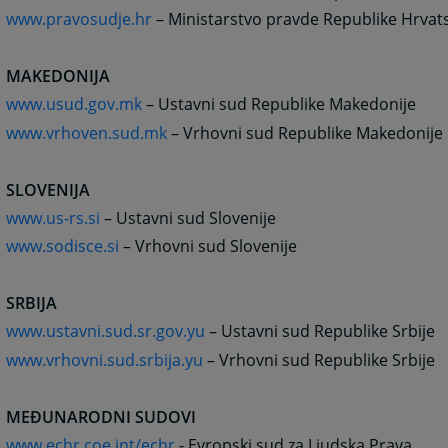
www.pravosudje.hr
– Ministarstvo pravde Republike Hrvat
MAKEDONIJA
www.usud.gov.mk
– Ustavni sud Republike Makedonije
www.vrhoven.sud.mk
– Vrhovni sud Republike Makedonije
SLOVENIJA
www.us-rs.si
– Ustavni sud Slovenije
www.sodisce.si
– Vrhovni sud Slovenije
SRBIJA
www.ustavni.sud.sr.gov.yu
– Ustavni sud Republike Srbije
www.vrhovni.sud.srbija.yu
– Vrhovni sud Republike Srbije
MEĐUNARODNI SUDOVI
www.echr.coe.int/echr
- Evropski sud za Ljudska Prava