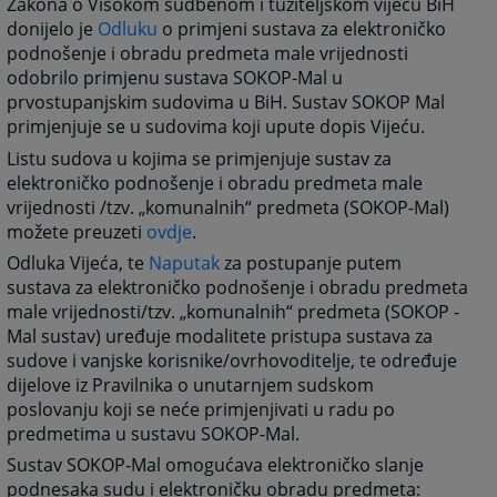
Zakona o Visokom sudbenom i tužiteljskom vijeću BiH
donijelo je
Odluku
o primjeni sustava za elektroničko
podnošenje i obradu predmeta male vrijednosti
odobrilo primjenu sustava SOKOP-Mal u
prvostupanjskim sudovima u BiH. Sustav SOKOP Mal
primjenjuje se u sudovima koji upute dopis Vijeću.
Listu sudova u kojima se primjenjuje sustav za
elektroničko podnošenje i obradu predmeta male
vrijednosti /tzv. „komunalnih“ predmeta (SOKOP-Mal)
možete preuzeti
ovdje
.
Odluka Vijeća, te
Naputak
za postupanje putem
sustava za elektroničko podnošenje i obradu predmeta
male vrijednosti/tzv. „komunalnih“ predmeta (SOKOP -
Mal sustav) uređuje modalitete pristupa sustava za
sudove i vanjske korisnike/ovrhovoditelje, te određuje
dijelove iz Pravilnika o unutarnjem sudskom
poslovanju koji se neće primjenjivati u radu po
predmetima u sustavu SOKOP-Mal.
Sustav SOKOP-Mal omogućava elektroničko slanje
podnesaka sudu i elektroničku obradu predmeta: