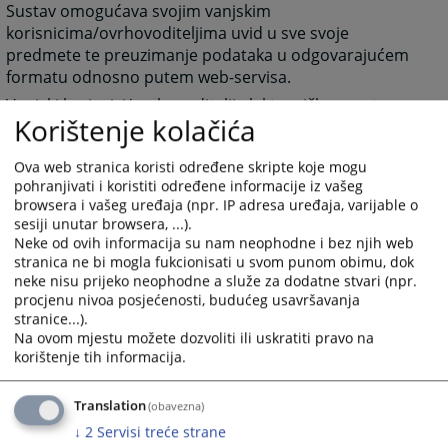
Sustav omogućava svojim vanjskim
korisnicima/ovrhovoditeljima uvid u sve svoje
predmete te preuzimanje podataka u odgovarajućem
formatu odnosno putem web-servisa.
Vanjski korisnici/ovrhovoditelji elektroničkog sustava
Korištenje kolačića
pristupaju SOKOP Mal sustavu putem sigurne internet
konekcije i njihova identifikacija se vrši temeljem
Ova web stranica koristi određene skripte koje mogu
korisničkog imena i lozinke kao i dodatne
pohranjivati i koristiti određene informacije iz vašeg
autentifikacije na osnovu elektroničke potvrde.
browsera i vašeg uređaja (npr. IP adresa uređaja, varijable o
Tehničke pretpostavke za korištenje sustava su:
sesiji unutar browsera, ...).
Neke od ovih informacija su nam neophodne i bez njih web
Kvalificirana elektronička potvrda čija je validnost
stranica ne bi mogla fukcionisati u svom punom obimu, dok
priznata u BiH u skladu sa članom 24. stavka 1.
neke nisu prijeko neophodne a služe za dodatne stvari (npr.
Zakona o elektroničkom potpisu Bosne i
procjenu nivoa posjećenosti, budućeg usavršavanja
Hercegovine („Službeni glasnik Bosne i
stranice...).
Hercegovine“, broj 91/06) i
Na ovom mjestu možete dozvoliti ili uskratiti pravo na
korištenje tih informacija.
Internet konekcija (preporučena je minimalna
brzina od 1 Mbps).
Translation
(obavezna)
Svi podnesci vanjskih korisnika poslani putem
↓
2
Servisi treće strane
elektroničkog sustava moraju zadovoljavati tehničke