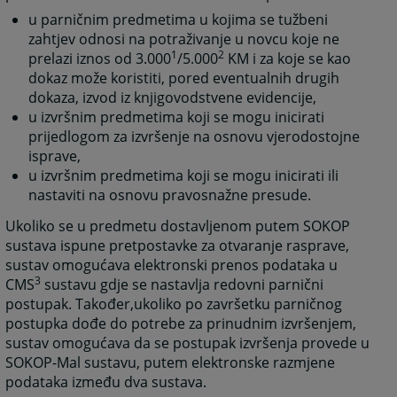
u parničnim predmetima u kojima se tužbeni
zahtjev odnosi na potraživanje u novcu koje ne
1
2
prelazi iznos od 3.000
/5.000
KM i za koje se kao
dokaz može koristiti, pored eventualnih drugih
dokaza, izvod iz knjigovodstvene evidencije,
u izvršnim predmetima koji se mogu inicirati
prijedlogom za izvršenje na osnovu vjerodostojne
isprave,
u izvršnim predmetima koji se mogu inicirati ili
nastaviti na osnovu pravosnažne presude.
Ukoliko se u predmetu dostavljenom putem SOKOP
sustava ispune pretpostavke za otvaranje rasprave,
sustav omogućava elektronski prenos podataka u
3
CMS
sustavu gdje se nastavlja redovni parnični
postupak. Također,ukoliko po završetku parničnog
postupka dođe do potrebe za prinudnim izvršenjem,
sustav omogućava da se postupak izvršenja provede u
SOKOP-Mal sustavu, putem elektronske razmjene
podataka između dva sustava.