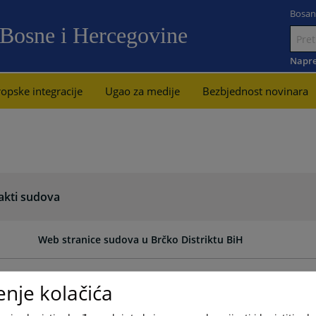
Bosan
 Bosne i Hercegovine
Idi
na
Napre
sadržaj
opske integracije
Ugao za medije
Bezbjednost novinara
akti sudova
Web stranice sudova u Brčko Distriktu BiH
Web stranice sudova u Republici Srpskoj
enje kolačića
Web stranice sudova u Federaciji Bosne i Hercegovine