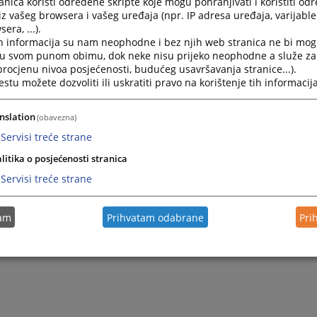
nica koristi određene skripte koje mogu pohranjivati i koristiti od
iz vašeg browsera i vašeg uređaja (npr. IP adresa uređaja, varijable 
era, ...).
Kontakti sudova u BiH
h informacija su nam neophodne i bez njih web stranica ne bi mog
i u svom punom obimu, dok neke nisu prijeko neophodne a služe z
 procjenu nivoa posjećenosti, budućeg usavršavanja stranice...).
tu možete dozvoliti ili uskratiti pravo na korištenje tih informacija
nslation
(obavezna)
Servisi treće strane
litika o posjećenosti stranica
Servisi treće strane
tam
Prihvatam odabrane
Pri