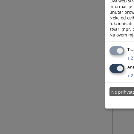
Ova web stra
informacije 
unutar brows
Neke od ovi
fukcionisat
stvari (npr.
Na ovom mjes
Tra
↓
2
Ana
↓
2
Ne prihva