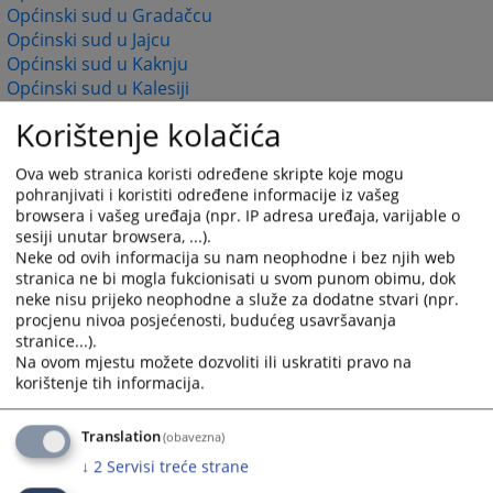
Općinski sud u Gradačcu
Općinski sud u Jajcu
Općinski sud u Kaknju
Općinski sud u Kalesiji
Općinski sud u Kiseljaku
Korištenje kolačića
Općinski sud u Konjicu
Općinski sud u Livnu
Ova web stranica koristi određene skripte koje mogu
Općinski sud u Lukavcu
pohranjivati i koristiti određene informacije iz vašeg
Općinski sud u Ljubuškom
browsera i vašeg uređaja (npr. IP adresa uređaja, varijable o
Općinski sud u Mostaru
sesiji unutar browsera, ...).
Općinski sud u Orašju
Neke od ovih informacija su nam neophodne i bez njih web
stranica ne bi mogla fukcionisati u svom punom obimu, dok
Općinski sud u Sanskom Mostu
neke nisu prijeko neophodne a služe za dodatne stvari (npr.
Općinski sud u Širokom Brijegu
procjenu nivoa posjećenosti, budućeg usavršavanja
Općinski sud u Tešnju
stranice...).
Općinski sud u Travniku
Na ovom mjestu možete dozvoliti ili uskratiti pravo na
Općinski sud u Tuzli
korištenje tih informacija.
Općinski sud u Velikoj Kladuši
Općinski sud u Visokom
Translation
(obavezna)
Općinski sud u Zavidovićima
↓
2
Servisi treće strane
Općinski sud u Zenici