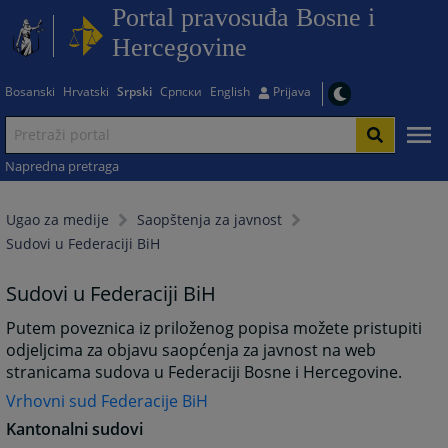
Portal pravosuđa Bosne i
Hercegovine
Bosanski
Hrvatski
Srpski
Српски
English
Prijava
Napredna pretraga
Ugao za medije
Saopštenja za javnost
Sudovi u Federaciji BiH
Sudovi u Federaciji BiH
Putem poveznica iz priloženog popisa možete pristupiti
odjeljcima za objavu saopćenja za javnost na web
stranicama sudova u Federaciji Bosne i Hercegovine.
Vrhovni sud Federacije BiH
Kantonalni sudovi