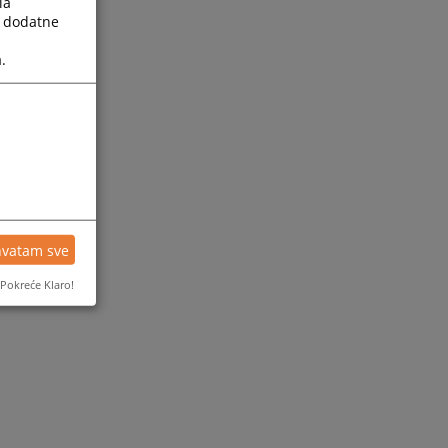
la
a dodatne
.
hvatam sve
Pokreće Klaro!