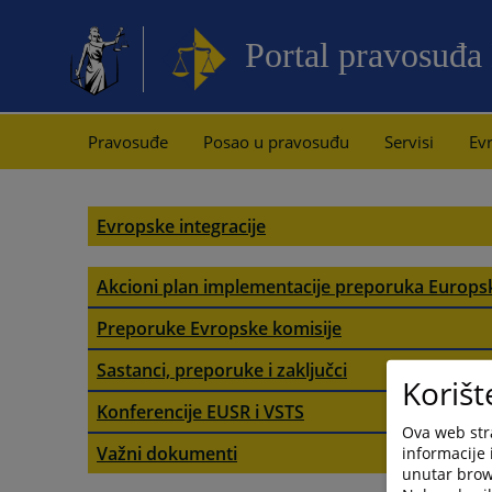
Portal pravosuđa
Pravosuđe
Posao u pravosuđu
Servisi
Evr
Evropske integracije
Akcioni plan implementacije preporuka Europs
Preporuke Evropske komisije
Sastanci, preporuke i zaključci
Korišt
Konferencije EUSR i VSTS
Ova web stra
Važni dokumenti
informacije 
unutar brows