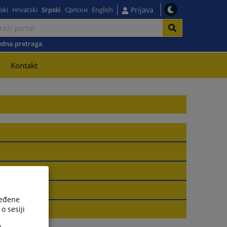
ski
Hrvatski
Srpski
Српски
English
Prijava
dna pretraga
Kontakt
ređene
o sesiji