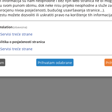
h informacija su nam neophodne i bez njih web stranica ne bi mog
i u svom punom obimu, dok neke nisu prijeko neophodne a služe z
 procjenu nivoa posjećenosti, budućeg usavršavanja stranice...).
tu možete dozvoliti ili uskratiti pravo na korištenje tih informacija
nslation
(obavezna)
Servisi treće strane
litika o posjećenosti stranica
Servisi treće strane
tam
Prihvatam odabrane
Pri