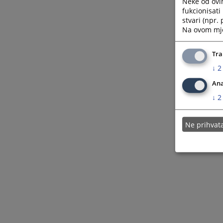
Neke od ovi
fukcionisat
stvari (npr.
Na ovom mjes
Tra
↓
2
Ana
↓
2
Ne prihva