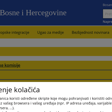
Bosan
 Bosne i Hercegovine
Idi
na
Napre
sadržaj
opske integracije
Ugao za medije
Bezbjednost novinara
ke komisije
enje kolačića
nica koristi određene skripte koje mogu pohranjivati i koristiti od
iz vašeg browsera i vašeg uređaja (npr. IP adresa uređaja, varijable 
era, ...).