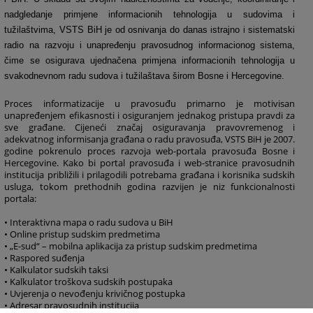
nadgledanje primjene informacionih tehnologija u sudovima i
tužilaštvima, VSTS BiH je od osnivanja do danas istrajno i sistematski
radio na razvoju i unapređenju pravosudnog informacionog sistema,
čime se osigurava ujednačena primjena informacionih tehnologija u
svakodnevnom radu sudova i tužilaštava širom Bosne i Hercegovine.
Proces informatizacije u pravosuđu primarno je motivisan
unapređenjem efikasnosti i osiguranjem jednakog pristupa pravdi za
sve građane. Cijeneći značaj osiguravanja pravovremenog i
adekvatnog informisanja građana o radu pravosuđa, VSTS BiH je 2007.
godine pokrenulo proces razvoja web-portala pravosuđa Bosne i
Hercegovine. Kako bi portal pravosuđa i web-stranice pravosudnih
institucija približili i prilagodili potrebama građana i korisnika sudskih
usluga, tokom prethodnih godina razvijen je niz funkcionalnosti
portala:
• Interaktivna mapa o radu sudova u BiH
• Online pristup sudskim predmetima
• „E-sud“ – mobilna aplikacija za pristup sudskim predmetima
• Raspored suđenja
• Kalkulator sudskih taksi
• Kalkulator troškova sudskih postupaka
• Uvjerenja o nevođenju krivičnog postupka
• Adresar pravosudnih institucija