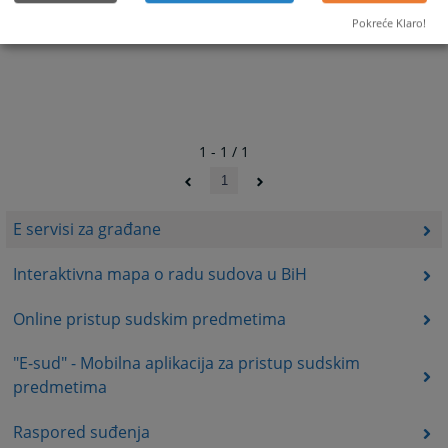
Pokreće Klaro!
1 - 1 / 1
1
E servisi za građane
Interaktivna mapa o radu sudova u BiH
Online pristup sudskim predmetima
"E-sud" - Mobilna aplikacija za pristup sudskim
predmetima
Raspored suđenja