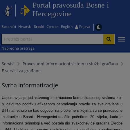
Portal pravosuđa Bosne i
Hercegovine
Bosanski
Hrvatski
Srpski
Српски
English
Prijava
Napredna pretraga
Servisi
Pravosudni Informacioni sistem u službi građana
E servisi za građane
Svrha informatizacije
Uspostavljanje jedinstvenog informaciono-komunikacionog sistema koji
bi osigurao podršku efikasnom ostvarivanju pravde za sve građane u
BiH nametnulo se kao odgovor na probleme s kojima su se pravosudne
institucije u Bosni i Hercegovini suočile početkom 20. vijeka, kada je
informaciona tehnologija već postala dio svakodnevice građana Evrope
i BiH. U skladu sa svojim nadležnostima za vođenje, koordiniranje i