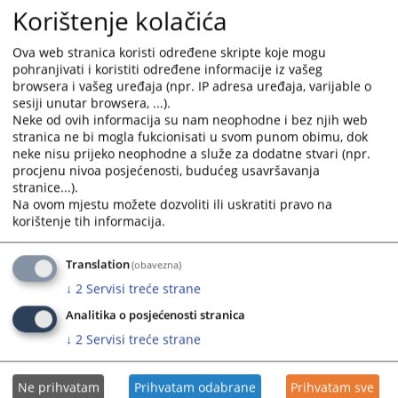
• Adresar sudskih vještaka i tumača
Korištenje kolačića
• Adresar advokata
• Registri poslovnih subjekata u BiH
Ova web stranica koristi određene skripte koje mogu
pohranjivati i koristiti određene informacije iz vašeg
Sve aktivnosti imaju za cilj unapređenje rada pravosuđa i osiguravanja
browsera i vašeg uređaja (npr. IP adresa uređaja, varijable o
bolje i kvalitetnije elektronske komunikacije sa pravosuđem.
sesiji unutar browsera, ...).
Neke od ovih informacija su nam neophodne i bez njih web
663
PREGLEDA
stranica ne bi mogla fukcionisati u svom punom obimu, dok
neke nisu prijeko neophodne a služe za dodatne stvari (npr.
procjenu nivoa posjećenosti, budućeg usavršavanja
stranice...).
Na ovom mjestu možete dozvoliti ili uskratiti pravo na
korištenje tih informacija.
Translation
(obavezna)
↓
2
Servisi treće strane
Analitika o posjećenosti stranica
↓
2
Servisi treće strane
Ne prihvatam
Prihvatam odabrane
Prihvatam sve