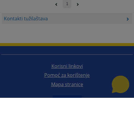
1
Kontakti tužilaštava
Korisni linkovi
Pomoć za korištenje
Mapa stranice
Redizajn web stranice je finansirala Evropska unija. Za njen sadržaj isključivo je odgovorno
Visoko sudsko i tužilačko vijeće BiH i ona ne odražava nužno stavove Evropske unije.