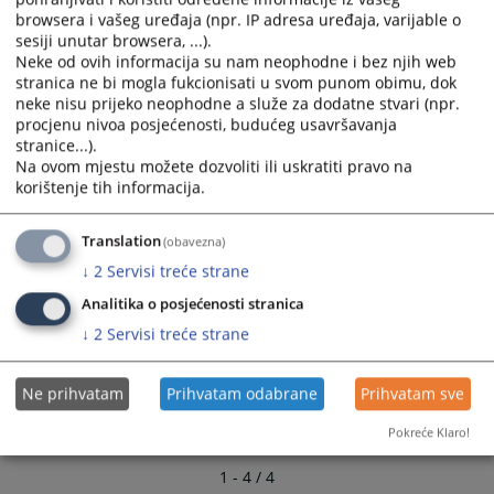
calendar
calendar
browsera i vašeg uređaja (npr. IP adresa uređaja, varijable o
and
and
sesiji unutar browsera, ...).
Kontakti tužilaštava u BiH
select
select
Neke od ovih informacija su nam neophodne i bez njih web
stranica ne bi mogla fukcionisati u svom punom obimu, dok
a
a
neke nisu prijeko neophodne a služe za dodatne stvari (npr.
date.
date.
procjenu nivoa posjećenosti, budućeg usavršavanja
Press
Press
stranice...).
the
the
Na ovom mjestu možete dozvoliti ili uskratiti pravo na
question
question
korištenje tih informacija.
mark
mark
key
key
Translation
(obavezna)
to
to
↓
2
Servisi treće strane
get
get
the
the
Analitika o posjećenosti stranica
keyboard
keyboard
↓
2
Servisi treće strane
shortcuts
shortcuts
for
for
Ne prihvatam
Prihvatam odabrane
Prihvatam sve
changing
changing
dates.
dates.
Pokreće Klaro!
1 - 4 / 4