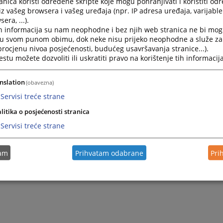
nica koristi određene skripte koje mogu pohranjivati i koristiti od
iz vašeg browsera i vašeg uređaja (npr. IP adresa uređaja, varijable 
era, ...).
h informacija su nam neophodne i bez njih web stranica ne bi mog
i u svom punom obimu, dok neke nisu prijeko neophodne a služe z
 procjenu nivoa posjećenosti, budućeg usavršavanja stranice...).
tu možete dozvoliti ili uskratiti pravo na korištenje tih informacija
nslation
(obavezna)
Servisi treće strane
litika o posjećenosti stranica
Servisi treće strane
tam
Prihvatam odabrane
Pri