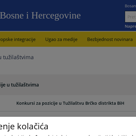
Bosan
 Bosne i Hercegovine
Idi
na
Napre
sadržaj
opske integracije
Ugao za medije
Bezbjednost novinara
u tužilaštvima
ije u tužilaštvima
Konkursi za pozicije u Tužilaštvu Brčko distrikta BiH
Konkursi za pozicije u tužilaštvima u Federaciji BiH
enje kolačića
Konkursi za pozicije u tužilaštvima u Republici Srpskoj