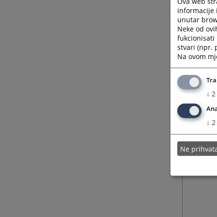
Ova web stra
informacije 
unutar brows
Neke od ovi
fukcionisat
stvari (npr.
Na ovom mjes
Tra
↓
2
Ana
↓
2
Ne prihva