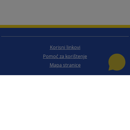
Korisni linkovi
Pomoć za korištenje
Mapa stranice
Redizajn web stranice je finansirala Evropska unija. Za njen sadržaj isključivo je odgovorno
Visoko sudsko i tužilačko vijeće BiH i ona ne odražava nužno stavove Evropske unije.