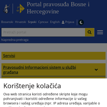
Portal pravosuđa Bosne i
Hercegovine
Bosanski
Hrvatski
Srpski
Српски
English
Prijava
Napredna pretraga
Servisi
Pravosudni Informacioni sistem u službi
građana
E servisi za građane
Usluge sudova
Korištenje kolačića
Uvjerenja i potvrde
SOKOP - Mal
Interaktivna mapa o radu sudova u BiH
Ova web stranica koristi određene skripte koje mogu
Sistem za elektronsko podnošenje i obradu
Sudske prodaje
Zemljišne knjige
Online pristup sudskim predmetima
pohranjivati i koristiti određene informacije iz vašeg
predmeta male vrijednosti
browsera i vašeg uređaja (npr. IP adresa uređaja, varijable o
Nekretnine
Ovjere i prepisi