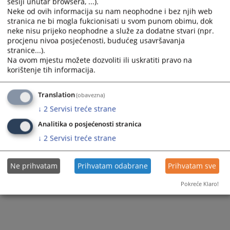
"E-sud" - Mobilna aplikacija za pristup sudskim
sesiji unutar browsera, ...).
Neke od ovih informacija su nam neophodne i bez njih web
predmetima
Vozila
stranica ne bi mogla fukcionisati u svom punom obimu, dok
neke nisu prijeko neophodne a služe za dodatne stvari (npr.
Raspored suđenja
Ostale prodaje
procjenu nivoa posjećenosti, budućeg usavršavanja
stranice...).
Kalkulator sudskih taksi
Na ovom mjestu možete dozvoliti ili uskratiti pravo na
korištenje tih informacija.
Kalkulator sudskih troškova
Potvrde o nekrivičnom postupku
Translation
(obavezna)
↓
2
Servisi treće strane
Indeks pravnih pojmova
Analitika o posjećenosti stranica
Adresar pravosudnih institucija
↓
2
Servisi treće strane
Adresar advokata
Ne prihvatam
Prihvatam odabrane
Prihvatam sve
Registri privrednih subjekata u BiH
Pokreće Klaro!
Video-konferencioni sistem u pravosuđu BiH