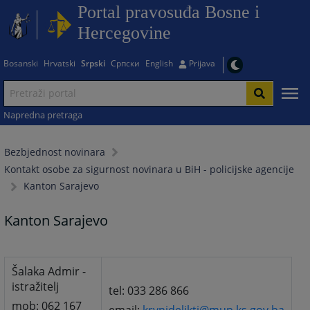
Portal pravosuđa Bosne i
Hercegovine
Bosanski
Hrvatski
Srpski
Српски
English
Prijava
Napredna pretraga
Bezbjednost novinara
Kontakt osobe za sigurnost novinara u BiH - policijske agencije
Kanton Sarajevo
Kanton Sarajevo
Šalaka Admir -
istražitelj
tel: 033 286 866
mob: 062 167