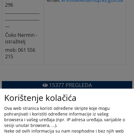
email:
krvnidelikti@mup.ks.gov.ba
296
-----------------------
-----------------------
---
Čoko Nermin -
istražitelj
mob: 061 556
215
15377
PREGLEDA
Korištenje kolačića
Ova web stranica koristi određene skripte koje mogu
pohranjivati i koristiti određene informacije iz vašeg
browsera i vašeg uređaja (npr. IP adresa uređaja, varijable o
sesiji unutar browsera, ...).
Neke od ovih informacija su nam neophodne i bez njih web