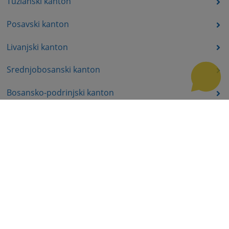
Tuzlanski kanton
Posavski kanton
Livanjski kanton
Srednjobosanski kanton
Bosansko-podrinjski kanton
Prateća dokumenta
Korisni linkovi
Pomoć za korištenje
Mapa stranice