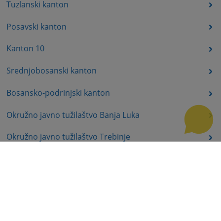
Tuzlanski kanton
Posavski kanton
Kanton 10
Srednjobosanski kanton
Bosansko-podrinjski kanton
Okružno javno tužilaštvo Banja Luka
Okružno javno tužilaštvo Trebinje
Okružno javno tužilaštvo Istočno Sarajevo
Okružno javno tužilaštvo Prijedor
Okružno javno tužilaštvo Bijeljina