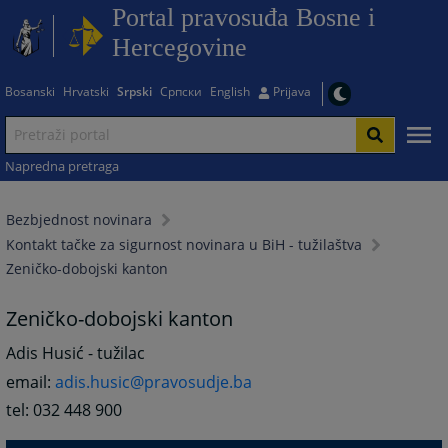
Portal pravosuđa Bosne i
Hercegovine
Bosanski
Hrvatski
Srpski
Српски
English
Prijava
Napredna pretraga
Bezbjednost novinara
Kontakt tačke za sigurnost novinara u BiH - tužilaštva
Zeničko-dobojski kanton
Zeničko-dobojski kanton
Adis Husić - tužilac
email:
adis.husic@pravosudje.ba
tel: 032 448 900