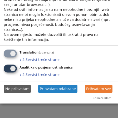
sesiji unutar browsera, ...).
Neke od ovih informacija su nam neophodne i bez njih web
stranica ne bi mogla fukcionisati u svom punom obimu, dok
neke nisu prijeko neophodne a služe za dodatne stvari (npr.
procjenu nivoa posjećenosti, budućeg usavršavanja
stranice...).
Na ovom mjestu možete dozvoliti ili uskratiti pravo na
korištenje tih informacija.
Translation
(obavezna)
↓
2
Servisi treće strane
Analitika o posjećenosti stranica
↓
2
Servisi treće strane
Ne prihvatam
Prihvatam odabrane
Prihvatam sve
Pokreće Klaro!