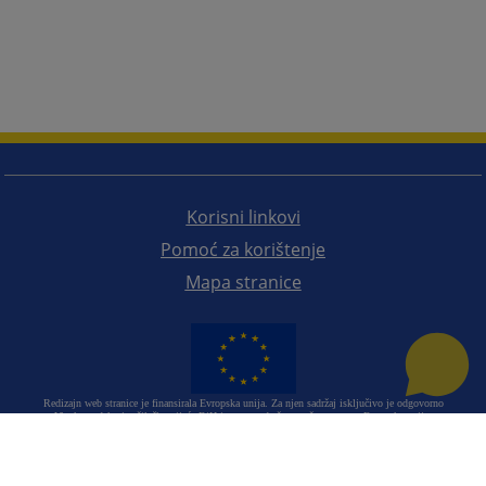
Korisni linkovi
Pomoć za korištenje
Mapa stranice
Redizajn web stranice je finansirala Evropska unija. Za njen sadržaj isključivo je odgovorno
Visoko sudsko i tužilačko vijeće BiH i ona ne odražava nužno stavove Evropske unije.