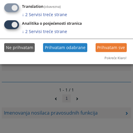
Translation
(obavezna)
↓
2
Servisi treće strane
Linkovi
Analitika o posjećenosti stranica
Faze procesa imenovanja
↓
2
Servisi treće strane
Prijavni materijal za mjesta sudija, tužilaca i stručnih
saradnika
Ne prihvatam
Prihvatam odabrane
Prihvatam sve
Otvoreni konkursi za sudove i tužilaštva
Česta pitanja o procesu imenovanja
Pokreće Klaro!
1 - 1 / 1
1
Imenovanja nosilaca pravosudnih funkcija