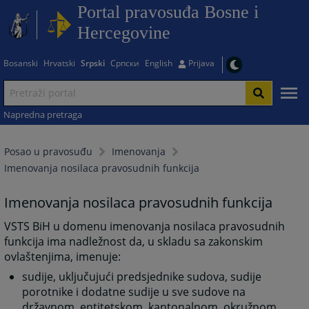
Portal pravosuđa Bosne i
Hercegovine
Bosanski
Hrvatski
Srpski
Српски
English
Prijava
Napredna pretraga
Posao u pravosuđu
Imenovanja
Imenovanja nosilaca pravosudnih funkcija
Imenovanja nosilaca pravosudnih funkcija
VSTS BiH u domenu imenovanja nosilaca pravosudnih
funkcija ima nadležnost da, u skladu sa zakonskim
ovlaštenjima, imenuje:
sudije, uključujući predsjednike sudova, sudije
porotnike i dodatne sudije u sve sudove na
državnom, entitetskom, kantonalnom, okružnom,