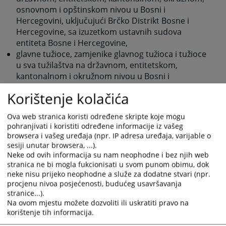
osnovnom i opštinskom nivou u Bosni i
Hercegovini, uključujući Brčko Distrikt Bosne i
Hercegovine, sa izuzetkom ustavnih sudova
entiteta Bosne i Hercegovine,
glavne tužioce, zamjenike glavnog tužioca i tužioce
u sva tužilaštva na državnom, entitetskom,
kantonalnom i okružnom nivou u Bosni i
Hercegovini, uključujući i Brčko Distrikt Bosne i
Korištenje kolačića
Hercegovine,
stručne saradnike u općinskim sudovime u
Ova web stranica koristi određene skripte koje mogu
Federaciji Bosne i Hercegovine,
pohranjivati i koristiti određene informacije iz vašeg
daje prijedloge nadležnim organima u vezi sa
browsera i vašeg uređaja (npr. IP adresa uređaja, varijable o
njihovim predlaganjem i izborom sudija Ustavnog
sesiji unutar browsera, ...).
suda Republike Srpske i imenovanjem sudija u
Neke od ovih informacija su nam neophodne i bez njih web
Ustavni sud Federacije Bosne i Hercegovine.
stranica ne bi mogla fukcionisati u svom punom obimu, dok
neke nisu prijeko neophodne a služe za dodatne stvari (npr.
procjenu nivoa posjećenosti, budućeg usavršavanja
11866
PREGLEDA
stranice...).
Na ovom mjestu možete dozvoliti ili uskratiti pravo na
korištenje tih informacija.