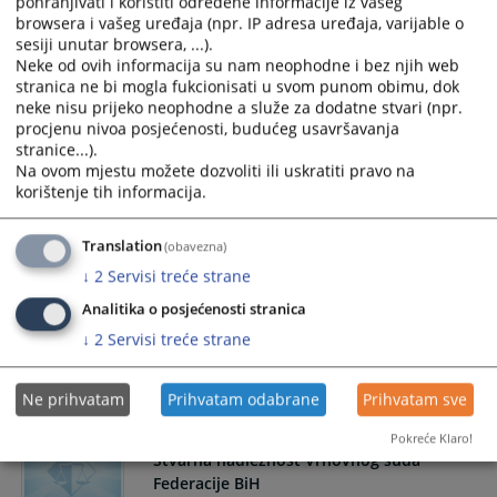
pohranjivati i koristiti određene informacije iz vašeg
članom 28 zakona o sudovima u Republici Srpskoj.
browsera i vašeg uređaja (npr. IP adresa uređaja, varijable o
sesiji unutar browsera, ...).
Neke od ovih informacija su nam neophodne i bez njih web
stranica ne bi mogla fukcionisati u svom punom obimu, dok
Stvarna nadležnost općinskih sudova u
neke nisu prijeko neophodne a služe za dodatne stvari (npr.
Federaciji BiH
procjenu nivoa posjećenosti, budućeg usavršavanja
stranice...).
Nadležnost prvostepenih sudova u Federaciji BiH je
Na ovom mjestu možete dozvoliti ili uskratiti pravo na
utvrđena članom 27 zakona o sudovima u F BiH.
korištenje tih informacija.
Translation
(obavezna)
Stvarna nadležnost kantonalnih sudova u
↓
2
Servisi treće strane
Federaciji BiH
Analitika o posjećenosti stranica
Nadležnost prvostepenih sudova u Federaciji BiH je
↓
2
Servisi treće strane
utvrđena članom 28 zakona o sudovima u Federacije Bosne i
Hercegovine.
Ne prihvatam
Prihvatam odabrane
Prihvatam sve
Pokreće Klaro!
Stvarna nadležnost Vrhovnog suda
Federacije BiH