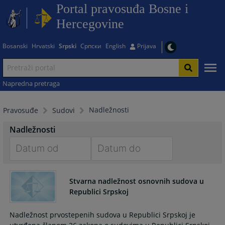
Portal pravosuđa Bosne i
Hercegovine
Bosanski
Hrvatski
Srpski
Српски
English
Prijava
Napredna pretraga
Nadležnosti
Pravosuđe
Sudovi
Nadležnosti
Navigate
Navigate
forward
forward
Stvarna nadležnost osnovnih sudova u
to
to
Republici Srpskoj
interact
interact
with
with
Nadležnost prvostepenih sudova u Republici Srpskoj je
the
the