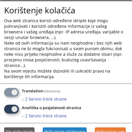
and
and
Korištenje kolačića
select
select
a
a
Ova web stranica koristi određene skripte koje mogu
date.
date.
pohranjivati i koristiti određene informacije iz vašeg
Press
Press
browsera i vašeg uređaja (npr. IP adresa uređaja, varijable o
the
the
sesiji unutar browsera, ...).
question
question
Neke od ovih informacija su nam neophodne i bez njih web
stranica ne bi mogla fukcionisati u svom punom obimu, dok
mark
mark
neke nisu prijeko neophodne a služe za dodatne stvari (npr.
key
key
procjenu nivoa posjećenosti, budućeg usavršavanja
to
to
stranice...).
get
get
Na ovom mjestu možete dozvoliti ili uskratiti pravo na
the
the
korištenje tih informacija.
keyboard
keyboard
shortcuts
shortcuts
Translation
(obavezna)
for
for
↓
2
Servisi treće strane
changing
changing
dates.
dates.
Analitika o posjećenosti stranica
↓
2
Servisi treće strane
Ne prihvatam
Prihvatam odabrane
Prihvatam sve