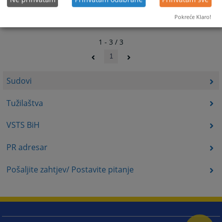
Pokreće Klaro!
1 - 3 / 3
1
Sudovi
Tužilaštva
VSTS BiH
PR adresar
Pošaljite zahtjev/ Postavite pitanje