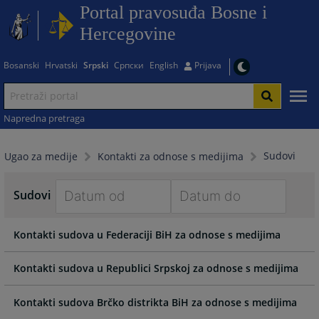
Portal pravosuđa Bosne i
Hercegovine
Bosanski
Hrvatski
Srpski
Српски
English
Prijava
Napredna pretraga
Sudovi
Ugao za medije
Kontakti za odnose s medijima
Sudovi
Navigate
Navigate
Kontakti sudova u Federaciji BiH za odnose s medijima
forward
forward
to
to
interact
interact
Kontakti sudova u Republici Srpskoj za odnose s medijima
with
with
the
the
Kontakti sudova Brčko distrikta BiH za odnose s medijima
calendar
calendar