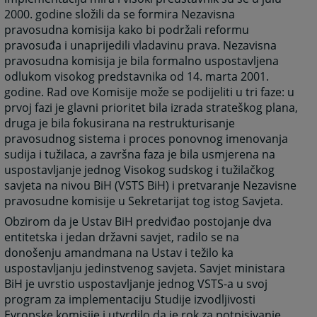
2000. godine složili da se formira Nezavisna
pravosudna komisija kako bi podržali reformu
pravosuđa i unaprijedili vladavinu prava. Nezavisna
pravosudna komisija je bila formalno uspostavljena
odlukom visokog predstavnika od 14. marta 2001.
godine. Rad ove Komisije može se podijeliti u tri faze: u
prvoj fazi je glavni prioritet bila izrada strateškog plana,
druga je bila fokusirana na restrukturisanje
pravosudnog sistema i proces ponovnog imenovanja
sudija i tužilaca, a završna faza je bila usmjerena na
uspostavljanje jednog Visokog sudskog i tužilačkog
savjeta na nivou BiH (VSTS BiH) i pretvaranje Nezavisne
pravosudne komisije u Sekretarijat tog istog Savjeta.
Obzirom da je Ustav BiH predviđao postojanje dva
entitetska i jedan državni savjet, radilo se na
donošenju amandmana na Ustav i težilo ka
uspostavljanju jedinstvenog savjeta. Savjet ministara
BiH je uvrstio uspostavljanje jednog VSTS-a u svoj
program za implementaciju Studije izvodljivosti
Evropske komisije i utvrdilo da je rok za potpisivanje