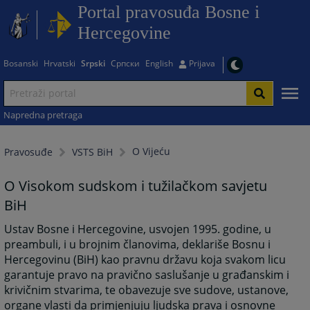
Portal pravosuđa Bosne i
Hercegovine
Bosanski
Hrvatski
Srpski
Српски
English
Prijava
Napredna pretraga
O Vijeću
Pravosuđe
VSTS BiH
O Visokom sudskom i tužilačkom savjetu
BiH
Ustav Bosne i Hercegovine, usvojen 1995. godine, u
preambuli, i u brojnim članovima, deklariše Bosnu i
Hercegovinu (BiH) kao pravnu državu koja svakom licu
garantuje pravo na pravično saslušanje u građanskim i
krivičnim stvarima, te obavezuje sve sudove, ustanove,
organe vlasti da primjenjuju ljudska prava i osnovne