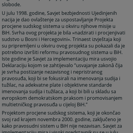
slobode.
U julu 1998. godine, Savjet bezbjednosti Ujedinjenih
nacija je dao ovlaštenje za uspostavljanje Projekta
procjene sudskog sistema u okviru njihove misije u
BiH. Svrha ovog projekta je bila »nadzirati i procjenjivati
sudstvo u Bosni i Hercegovini«. Trinaest izvještaja koji
su pripremljeni u okviru ovog projekta su pokazali da je
potrebno izvršiti reformu pravosudnog sistema u BiH.
Iste godine je Savjet za implementaciju mira usvojio
Deklaraciju kojom se zahtijevalo ”usvajanje zakonâ čija
je svrha postizanje nezavisnog i nepristranog
pravosuđa, koji bi se fokusirali na imenovanja sudija i
tužilac, na adekvatne plate i objektivne standarde
imenovanja sudija i tužilaca, a koji bi bili u skladu sa
evropskom demokratskom praksom i promovisanjem
multietničkog pravosuđa u cijeloj BiH.”
Projektom procjene sudskog sistema, koji je okončao
svoj rad krajem novembra 2000. godine, zaključeno je
kako pravosudni sistem u BiH nije nezavisan. Savjet za
implementaciju mira i visoki predstavnik su se u julu