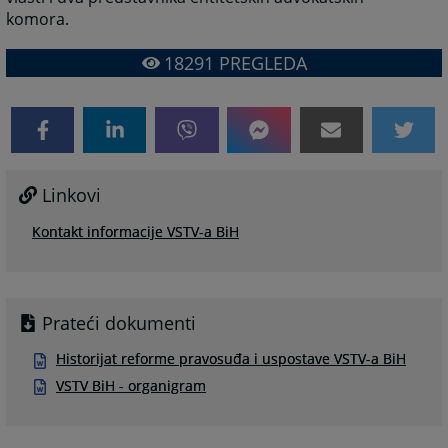
komora.
18291
PREGLEDA
Linkovi
Kontakt informacije VSTV-a BiH
Prateći dokumenti
Historijat reforme pravosuđa i uspostave VSTV-a BiH
VSTV BiH - organigram