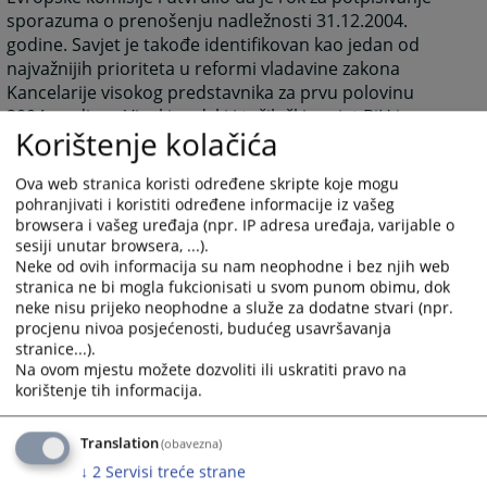
sporazuma o prenošenju nadležnosti 31.12.2004.
godine. Savjet je takođe identifikovan kao jedan od
najvažnijih prioriteta u reformi vladavine zakona
Kancelarije visokog predstavnika za prvu polovinu
2004. godine. Visoki sudski i tužilački savjet BiH je
Korištenje kolačića
osnovan 1. juna 2004. godine, Zakonom koji je
Parlamentarna skupština Bosne i Hercegovine usvojila
Ova web stranica koristi određene skripte koje mogu
u maju 2004. godine. Tome je prethodio Sporazum o
pohranjivati i koristiti određene informacije iz vašeg
prenošenju odgovornosti Federacije BiH i Republike
browsera i vašeg uređaja (npr. IP adresa uređaja, varijable o
Srpske iz marta iste godine. Uspostava VSTS-a BiH bio
sesiji unutar browsera, ...).
je jedan od prvih ispunjenih uslova ka započinjanju
Neke od ovih informacija su nam neophodne i bez njih web
pregovora o zaključivanju Sporazuma o stabilizaciji i
stranica ne bi mogla fukcionisati u svom punom obimu, dok
pridruživanju između Evropske unije i Bosne i
neke nisu prijeko neophodne a služe za dodatne stvari (npr.
procjenu nivoa posjećenosti, budućeg usavršavanja
Hercegovine, a zadatak Savjeta je da podržava
stranice...).
bosansko-hercegovačko pravosuđe na njegovom putu
Na ovom mjestu možete dozvoliti ili uskratiti pravo na
ka Evropskoj uniji i njenim standardima.
korištenje tih informacija.
Danas je VSTS BiH samostalna, nezavisna i
funkcionalna institucija čija je ključna zadaća
Translation
(obavezna)
obezbijediti efikasno, nepristrano i profesionalno
↓
2
Servisi treće strane
pravosuđe u Bosni i Hercegovini.