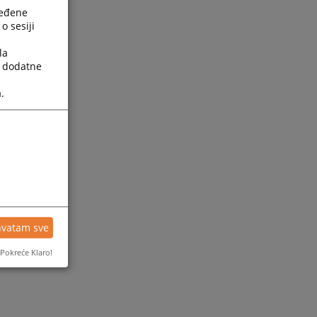
ređene
o sesiji
la
a dodatne
.
hvatam sve
Pokreće Klaro!