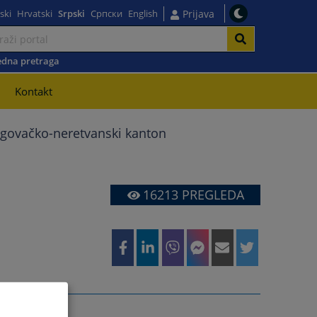
ski
Hrvatski
Srpski
Српски
English
Prijava
dna pretraga
Kontakt
govačko-neretvanski kanton
16213
PREGLEDA