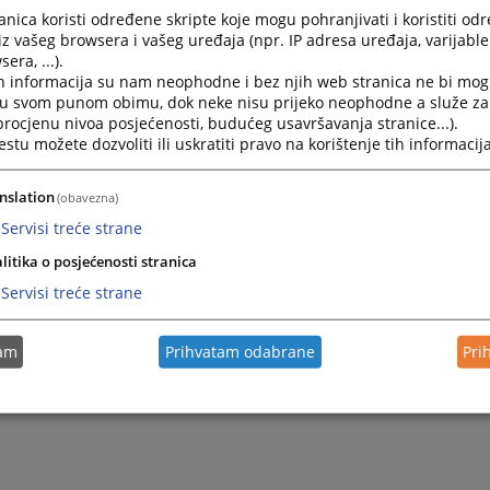
nica koristi određene skripte koje mogu pohranjivati i koristiti od
iz vašeg browsera i vašeg uređaja (npr. IP adresa uređaja, varijable 
era, ...).
h informacija su nam neophodne i bez njih web stranica ne bi mog
i u svom punom obimu, dok neke nisu prijeko neophodne a služe z
 procjenu nivoa posjećenosti, budućeg usavršavanja stranice...).
tu možete dozvoliti ili uskratiti pravo na korištenje tih informacija
nslation
(obavezna)
Servisi treće strane
litika o posjećenosti stranica
Servisi treće strane
tam
Prihvatam odabrane
Pri