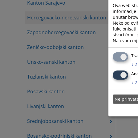
Kanton Sarajevo
Ova web stra
informacije 
unutar brows
Hercegovačko-neretvanski kanton
Neke od ovi
fukcionisat
Zapadnohercegovački kanton
stvari (npr.
Na ovom mjes
Zeničko-dobojski kanton
Tra
Unsko-sanski kanton
↓
2
Ana
Tuzlanski kanton
↓
2
Posavski kanton
Ne prihva
Livanjski kanton
Srednjobosanski kanton
Bosansko-podrinjski kanton