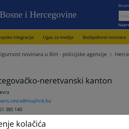
Bosan
 Bosne i Hercegovine
Idi
na
Napre
sadržaj
opske integracije
Ugao za medije
Bezbjednost novinara
Herce
igurnost novinara u BiH - policijske agencije
cegovačko-neretvanski kanton
Čevra
haris.cevra@muphnk.ba
61 385 140
enje kolačića