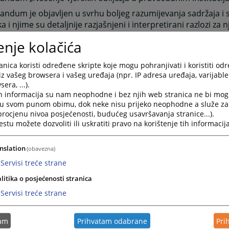
dum je objavljen u svrhu boljeg razumijevanja sadržaja i 
ka i njime su detaljnije razjašnjeni i interpretirani razlozi za
t teksta zaključka VSTV-a BiH glasi:
enje kolačića
eće je usvojilo zaključak da ostaje pri ranijem zaključku koji 
nica koristi određene skripte koje mogu pohranjivati i koristiti od
ranu nošenja vjerskih obilježja u pravosudnim institucijama
iz vašeg browsera i vašeg uređaja (npr. IP adresa uređaja, varijable 
eće je usvojilo zaključak da će se, u svrhu boljeg razumijevan
era, ...).
štine ovog zaključka, javno objaviti memorandum na web str
h informacija su nam neophodne i bez njih web stranica ne bi mog
ojem će biti detaljnije razjašnjeni i interpretirani razlozi za 
i u svom punom obimu, dok neke nisu prijeko neophodne a služe z
eće je usvojilo zaključak da će se, sa istim ciljem, pristupiti 
 procjenu nivoa posjećenosti, budućeg usavršavanja stranice...).
osno otvaranju dijaloga sa predstavnicima svih vjerskih zaj
tu možete dozvoliti ili uskratiti pravo na korištenje tih informacija
nteresiranim predstavnicima zakonodavne i izvršne vlasti.
nslation
(obavezna)
Servisi treće strane
akti za odnose s medijima u VSTV
litika o posjećenosti stranica
Servisi treće strane
a Popović, glasnogovornik VSTV BiH
)33 707 518
tam
Prihvatam odabrane
Pri
)61 131 785