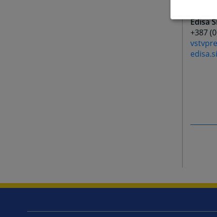
marjan
Edisa 
+387 (
vstvpr
edisa.