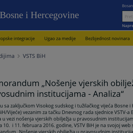
Bosan
 Bosne i Hercegovine
Idi
na
Napre
sadržaj
opske integracije
Ugao za medije
Bezbjednost novinara
VSTS BiH
dijima
orandum „Nošenje vjerskih obiljež
osudnim institucijama - Analiza“
u sa zaključkom Visokog sudskog i tužilačkog vijeća Bosne i
BiH/Vijeće) vezanim za tačku Dnevnog rada sjednice VSTV-a
a u vezi nošenja vjerskih obilježja u pravosudnim institucijama
 10. i 11. februara 2016. godine, VSTV BiH je na svojoj web 
dum „Nošenje vjerskih obilježja u pravosudnim institucija