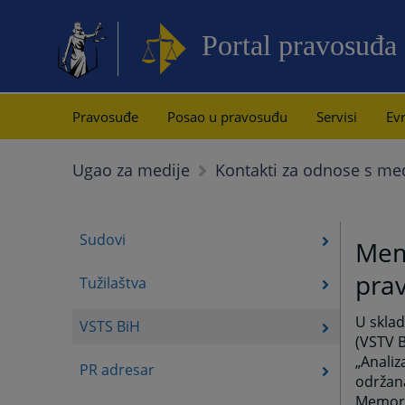
Portal pravosuđa
Pravosuđe
Posao u pravosuđu
Servisi
Evr
Ugao za medije
Kontakti za odnose s me
Sudovi
Mem
prav
Tužilaštva
U sklad
VSTS BiH
(VSTV 
„Analiz
PR adresar
održana
Memoran