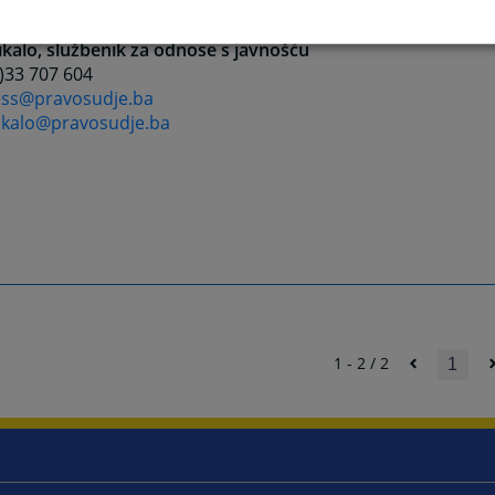
a.popovic@pravosudje.ba
Šikalo, službenik za odnose s javnošću
0)33 707 604
ess@pravosudje.ba
sikalo@pravosudje.ba
1 - 2 / 2
1