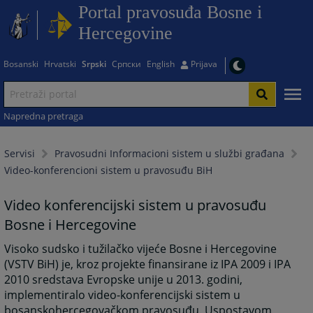
Portal pravosuđa Bosne i
Hercegovine
Bosanski
Hrvatski
Srpski
Српски
English
Prijava
Napredna pretraga
Servisi
Pravosudni Informacioni sistem u službi građana
Video-konferencioni sistem u pravosuđu BiH
Video konferencijski sistem u pravosuđu
Bosne i Hercegovine
Visoko sudsko i tužilačko vijeće Bosne i Hercegovine
(VSTV BiH) je, kroz projekte finansirane iz IPA 2009 i IPA
2010 sredstava Evropske unije u 2013. godini,
implementiralo video-konferencijski sistem u
bosanskohercegovačkom pravosuđu. Uspostavom