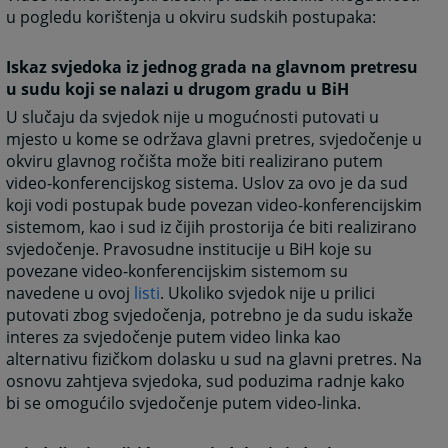
u pogledu korištenja u okviru sudskih postupaka:
Iskaz svjedoka iz jednog grada na glavnom pretresu
u sudu koji se nalazi u drugom gradu u BiH
U slučaju da svjedok nije u mogućnosti putovati u
mjesto u kome se održava glavni pretres, svjedočenje u
okviru glavnog ročišta može biti realizirano putem
video-konferencijskog sistema. Uslov za ovo je da sud
koji vodi postupak bude povezan video-konferencijskim
sistemom, kao i sud iz čijih prostorija će biti realizirano
svjedočenje. Pravosudne institucije u BiH koje su
povezane video-konferencijskim sistemom su
navedene u ovoj
listi
. Ukoliko svjedok nije u prilici
putovati zbog svjedočenja, potrebno je da sudu iskaže
interes za svjedočenje putem video linka kao
alternativu fizičkom dolasku u sud na glavni pretres. Na
osnovu zahtjeva svjedoka, sud poduzima radnje kako
bi se omogućilo svjedočenje putem video-linka.