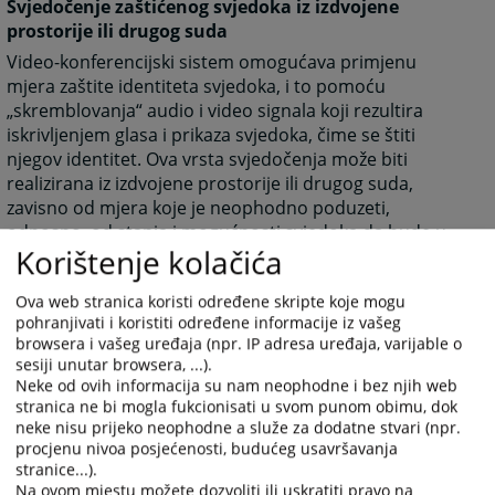
Svjedočenje zaštićenog svjedoka iz izdvojene
prostorije ili drugog suda
Video-konferencijski sistem omogućava primjenu
mjera zaštite identiteta svjedoka, i to pomoću
„skremblovanja“ audio i video signala koji rezultira
iskrivljenjem glasa i prikaza svjedoka, čime se štiti
njegov identitet. Ova vrsta svjedočenja može biti
realizirana iz izdvojene prostorije ili drugog suda,
zavisno od mjera koje je neophodno poduzeti,
odnosno, od stanja i mogućnosti svjedoka da bude u
Korištenje kolačića
sudu u kome se održava suđenje.
Ova web stranica koristi određene skripte koje mogu
Svjedočenje svjedoka iz inostranstva na suđenju
pohranjivati i koristiti određene informacije iz vašeg
pred nekim od sudova u BiH
browsera i vašeg uređaja (npr. IP adresa uređaja, varijable o
sesiji unutar browsera, ...).
Slično realizaciji svjedočenja svjedoka iz drugog grada
Neke od ovih informacija su nam neophodne i bez njih web
unutar BiH, svjedok koji nije u mogućnosti fizički
stranica ne bi mogla fukcionisati u svom punom obimu, dok
prisustvovati glavnom pretresu može svjedočiti iz
neke nisu prijeko neophodne a služe za dodatne stvari (npr.
pravosudne institucije u gradu, odnosno zemlji u kojoj
procjenu nivoa posjećenosti, budućeg usavršavanja
boravi putem video linka. Pravosuđa u većini evropskih
stranice...).
zemalja također imaju uspostavljene video-
Na ovom mjestu možete dozvoliti ili uskratiti pravo na