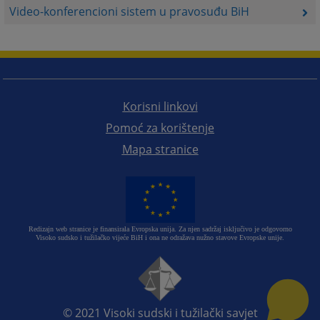
Video-konferencioni sistem u pravosuđu BiH
Korisni linkovi
Pomoć za korištenje
Mapa stranice
Redizajn web stranice je finansirala Evropska unija. Za njen sadržaj isključivo je odgovorno
Visoko sudsko i tužilačko vijeće BiH i ona ne odražava nužno stavove Evropske unije.
© 2021
Visoki sudski i tužilački savjet