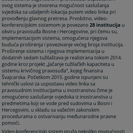
ovog sistema je stvorena mogućnost saslušanja
svjedoka sa udaljenih lokacija putem video linka pri
provođenju glavnog pretresa. Prvobitno, video-
konferencijskim sistemom je povezano
28 institucija
u
okviru pravosuđa Bosne i Hercegovine, pri čemu su,
implementacijom sistema, omogućena njegova
buduća proširenja i povezivanje većeg broja institucija.
Proširenje sistema i njegova implementacija u
dodatnih sedam tužilaštava je realizirana tokom 2014.
godine kroz projekt „Jačanje tužilačkih kapaciteta u
sistemu krivičnog pravosuđa“, kojeg finansira
Švajcarska. Početkom 2015. godine ispunjeni su
tehnički uslovi za uspostavu video linka sa
pravosudnim institucijama u inostranstvu čime je
omogućeno saslušanje svjedoka iz inostranstva u
predmetima koji se vode pred sudovima u Bosni i
Hercegovini, u skladu sa važećim zakonskim
procedurama o ostvarivanju međunarodne pravne
pomoći.
Video-konferencijski sistem pruža nekoliko mogućnosti