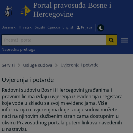
Portal pravosuđa Bosne i
Hercegovine
Bosanski
Hrvatski
Srpski
Српски
English
Prijava
Napredna pretraga
Uvjerenja i potvrde
Servisi
Usluge sudova
Uvjerenja i potvrde
Redovni sudovi u Bosni i Hercegovini građanima i
pravnim licima izdaju uvjerenja iz evidencija i registara
koje vode u skladu sa svojim evidencijama. Više
informacija o uvjerenjima koje izdaju sudovi možete
naći na njihovim službenim stranicama dostupnim u
okviru Pravosudnog portala putem linkova navedenih
u nastavku.