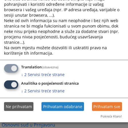
Općinski sud u Tuzli
pohranjivati i koristiti određene informacije iz vašeg
Općinski sud u Velikoj Kladuši
browsera i vašeg uređaja (npr. IP adresa uređaja, varijable o
sesiji unutar browsera, ...).
Općinski sud u Visokom
Neke od ovih informacija su nam neophodne i bez njih web
Općinski sud u Zavidovićima
stranica ne bi mogla fukcionisati u svom punom obimu, dok
Općinski sud u Zenici
neke nisu prijeko neophodne a služe za dodatne stvari (npr.
Općinski sud u Žepču
procjenu nivoa posjećenosti, budućeg usavršavanja
Općinski sud u Živinicama
stranice...).
Na ovom mjestu možete dozvoliti ili uskratiti pravo na
Republika Srpska - Osnovni sudovi
korištenje tih informacija.
Osnovni sud u Banja Luci
Osnovni sud u Bijeljini
Translation
(obavezna)
Osnovni sud u Derventi
Osnovni sud u Doboju
↓
2
Servisi treće strane
Osnovni sud u Foči
Analitika o posjećenosti stranica
Osnovni sud u Gradišci
↓
2
Servisi treće strane
Osnovni sud u Kotor Varošu
Osnovni sud u Modriči
Osnovni sud u Mrkonjić Gradu
Ne prihvatam
Prihvatam odabrane
Prihvatam sve
Osnovni sud u Novom Gradu
Pokreće Klaro!
Osnovni sud u Prijedoru
Osnovni sud u Prnjavoru