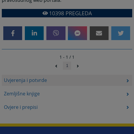
pravosudnog web portala.
10398
PREGLEDA
1 - 1 / 1
1
Uvjerenja i potvrde
Zemljišne knjige
Ovjere i prepisi