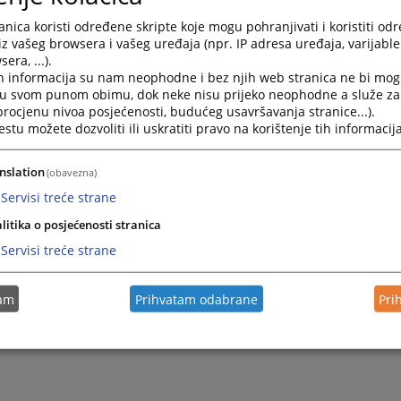
--------------------------------------------
nica koristi određene skripte koje mogu pohranjivati i koristiti od
iz vašeg browsera i vašeg uređaja (npr. IP adresa uređaja, varijable 
tapčić – istražitelj
era, ...).
edis.mutapcic@fup.gov.ba
h informacija su nam neophodne i bez njih web stranica ne bi mog
i u svom punom obimu, dok neke nisu prijeko neophodne a služe z
61 210 573
 procjenu nivoa posjećenosti, budućeg usavršavanja stranice...).
--------------------------------------------
tu možete dozvoliti ili uskratiti pravo na korištenje tih informacija
na Ahmethodžić – Viši inspektor
nslation
(obavezna)
elmedina.ahmethodzic@fup.gov.ba
Servisi treće strane
61 256 269
litika o posjećenosti stranica
Servisi treće strane
tam
Prihvatam odabrane
Pri