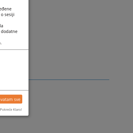
ređene
o sesiji
la
a dodatne
.
hvatam sve
Pokreće Klaro!