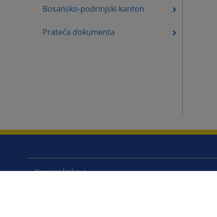
Bosansko-podrinjski kanton
Prateća dokumenta
Korisni linkovi
Pomoć za korištenje
Mapa stranice