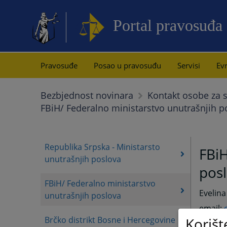
Portal pravosuđa
Pravosuđe
Posao u pravosuđu
Servisi
Evr
Bezbjednost novinara
Kontakt osobe za s
FBiH/ Federalno ministarstvo unutrašnjih p
Republika Srpska - Ministarsto
FBiH
unutrašnjih poslova
pos
FBiH/ Federalno ministarstvo
Evelina 
unutrašnjih poslova
email:
Korišt
Brčko distrikt Bosne i Hercegovine
mob: 0