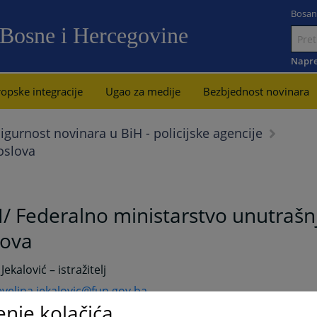
Bosan
 Bosne i Hercegovine
Idi
na
Napre
sadržaj
opske integracije
Ugao za medije
Bezbjednost novinara
igurnost novinara u BiH - policijske agencije
oslova
/ Federalno ministarstvo unutrašn
lova
Jekalović – istražitelj
evelina.jekalovic@fup.gov.ba
enje kolačića
61 304 633