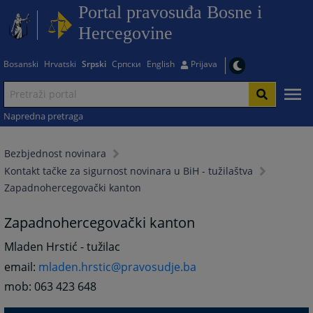
Portal pravosuđa Bosne i
Hercegovine
Bosanski
Hrvatski
Srpski
Српски
English
Prijava
Napredna pretraga
Bezbjednost novinara
Kontakt tačke za sigurnost novinara u BiH - tužilaštva
Zapadnohercegovački kanton
Zapadnohercegovački kanton
Mladen Hrstić - tužilac
email:
mladen.hrstic@pravosudje.ba
mob: 063 423 648