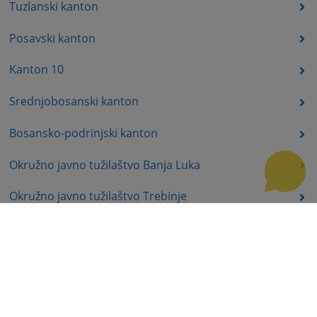
Tuzlanski kanton
Posavski kanton
Kanton 10
Srednjobosanski kanton
Bosansko-podrinjski kanton
Okružno javno tužilaštvo Banja Luka
Okružno javno tužilaštvo Trebinje
Okružno javno tužilaštvo Istočno Sarajevo
Okružno javno tužilaštvo Prijedor
Okružno javno tužilaštvo Bijeljina