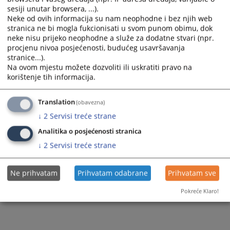
sesiji unutar browsera, ...).
Neke od ovih informacija su nam neophodne i bez njih web
stranica ne bi mogla fukcionisati u svom punom obimu, dok
neke nisu prijeko neophodne a služe za dodatne stvari (npr.
procjenu nivoa posjećenosti, budućeg usavršavanja
stranice...).
Na ovom mjestu možete dozvoliti ili uskratiti pravo na
korištenje tih informacija.
Translation
(obavezna)
↓
2
Servisi treće strane
Analitika o posjećenosti stranica
↓
2
Servisi treće strane
Ne prihvatam
Prihvatam odabrane
Prihvatam sve
Pokreće Klaro!