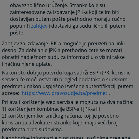
obavezno lično uručenje. Stranke koje su
zainteresovane za izdavanje JPK-a koji će im biti
dostavljen putem pošte prethodno moraju ručno
popuniti
zahtjev
i dostaviti ga sudu lično ili putem
pošte.
Zahtjev za izdavanje JPK-a moguće je preuzeti na linku
desno. Za dobijanje JPK-a prethodno ćete se morati
obratiti nadležnom sudu za informaciju o visini takse
i načinu njene uplate.
Nakon što dobiju potvrdu koja sadrži BSP i JPK, korisnici
servisa će moći ostvariti pregled podataka o sudskom
predmetu nakon uspješno izvršene autentifikaciji putem
adrese:
https://www.pravosudje.ba/predmeti
.
Prijava i korištenje web servisa je moguća na dva načina:
1) korištenjem kombinacije BSP-a i JPK-a ili
2) korištenjem korisničkog računa, koji je posebno
koristan za advokate i stranke koje imaju veći broj
predmeta pred sudovima.
Neophodne informacije o pristupu i načinima pregleda