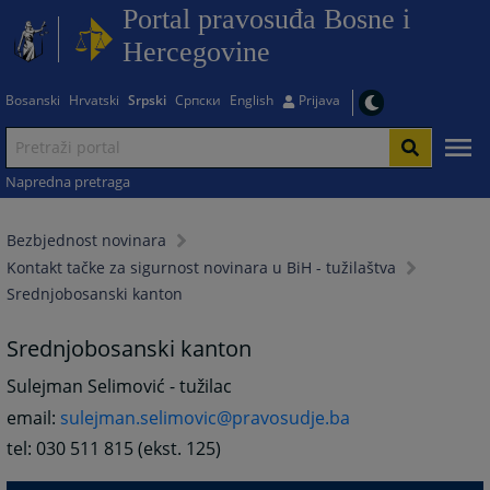
Portal pravosuđa Bosne i
Hercegovine
Bosanski
Hrvatski
Srpski
Српски
English
Prijava
Napredna pretraga
Bezbjednost novinara
Kontakt tačke za sigurnost novinara u BiH - tužilaštva
Srednjobosanski kanton
Srednjobosanski kanton
Sulejman Selimović - tužilac
email:
sulejman.selimovic@pravosudje.ba
tel: 030 511 815 (ekst. 125)