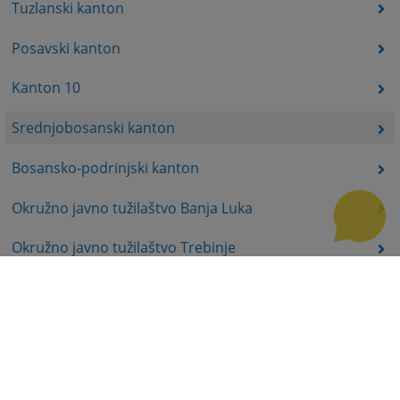
Tuzlanski kanton
Posavski kanton
Kanton 10
Srednjobosanski kanton
Bosansko-podrinjski kanton
Okružno javno tužilaštvo Banja Luka
Okružno javno tužilaštvo Trebinje
Okružno javno tužilaštvo Istočno Sarajevo
Okružno javno tužilaštvo Prijedor
Okružno javno tužilaštvo Bijeljina