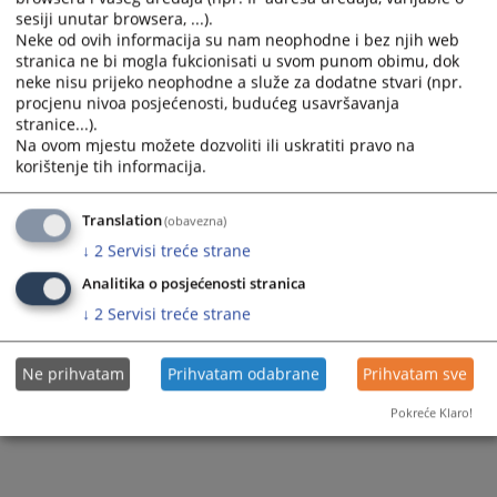
sesiji unutar browsera, ...).
Neke od ovih informacija su nam neophodne i bez njih web
stranica ne bi mogla fukcionisati u svom punom obimu, dok
neke nisu prijeko neophodne a služe za dodatne stvari (npr.
procjenu nivoa posjećenosti, budućeg usavršavanja
stranice...).
Na ovom mjestu možete dozvoliti ili uskratiti pravo na
korištenje tih informacija.
Translation
(obavezna)
↓
2
Servisi treće strane
Analitika o posjećenosti stranica
↓
2
Servisi treće strane
Ne prihvatam
Prihvatam odabrane
Prihvatam sve
Pokreće Klaro!