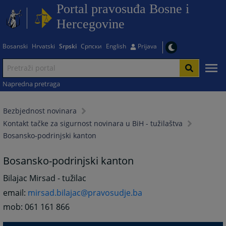
Portal pravosuđa Bosne i
Hercegovine
Bosanski
Hrvatski
Srpski
Српски
English
Prijava
Napredna pretraga
Bezbjednost novinara
Kontakt tačke za sigurnost novinara u BiH - tužilaštva
Bosansko-podrinjski kanton
Bosansko-podrinjski kanton
Bilajac Mirsad - tužilac
email:
mirsad.bilajac@pravosudje.ba
mob: 061 161 866