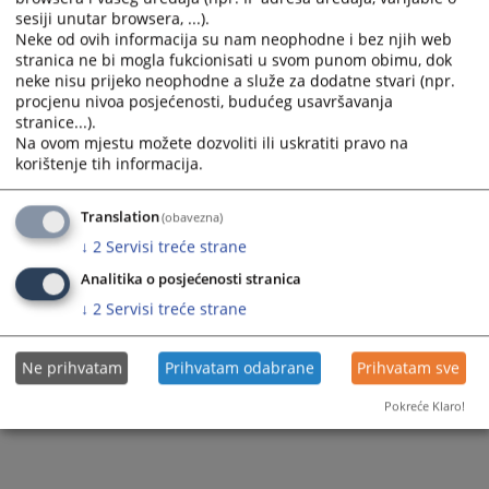
sesiji unutar browsera, ...).
Neke od ovih informacija su nam neophodne i bez njih web
stranica ne bi mogla fukcionisati u svom punom obimu, dok
neke nisu prijeko neophodne a služe za dodatne stvari (npr.
procjenu nivoa posjećenosti, budućeg usavršavanja
stranice...).
Na ovom mjestu možete dozvoliti ili uskratiti pravo na
korištenje tih informacija.
Translation
(obavezna)
↓
2
Servisi treće strane
Analitika o posjećenosti stranica
↓
2
Servisi treće strane
Ne prihvatam
Prihvatam odabrane
Prihvatam sve
Pokreće Klaro!