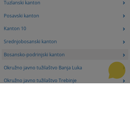
Tuzlanski kanton
Posavski kanton
Kanton 10
Srednjobosanski kanton
Bosansko-podrinjski kanton
Okružno javno tužilaštvo Banja Luka
Okružno javno tužilaštvo Trebinje
Okružno javno tužilaštvo Istočno Sarajevo
Okružno javno tužilaštvo Prijedor
Okružno javno tužilaštvo Bijeljina