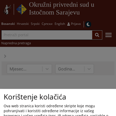
Okružni privredni sud u
Istočnom Sarajevu
Bosanski
Hrvatski
Srpski
Српски
English
Prijava
Napredna pretraga
Mjesec...
Godina...
Korištenje kolačića
Ova web stranica koristi određene skripte koje mogu
pohranjivati i koristiti određene informacije iz vašeg
browsera i vašeg uređaja (npr. IP adresa uređaja, varijable o