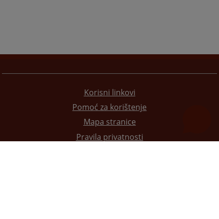
Korisni linkovi
Pomoć za korištenje
Mapa stranice
Pravila privatnosti
Redizajn web stranice je finansirala Evropska unija. Za njen sadržaj isključivo je odgovorno
Visoko sudsko i tužilačko vijeće BiH i ona ne odražava nužno stavove Evropske unije.